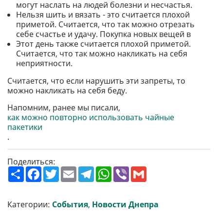
могут наслать на людей болезни и несчастья.
Нельзя шить и вязать - это считается плохой
приметой. Считается, что так можно отрезать
себе счастье и удачу. Покупка новых вещей в
Этот день также считается плохой приметой.
Считается, что так можно накликать на себя
неприятности.
Считается, что если нарушить эти запреты, то
можно накликать на себя беду.
Напомним, ранее мы писали,
как можно повторно использовать чайные
пакетики
.
Поделиться:
П
F
T
E
T
W
V
G
о
a
w
m
e
h
i
m
ш
c
i
a
l
a
b
a
и
e
t
i
e
t
e
i
р
b
t
l
g
s
r
l
Категории:
События
,
Новости Днепра
и
o
e
r
A
т
o
r
a
p