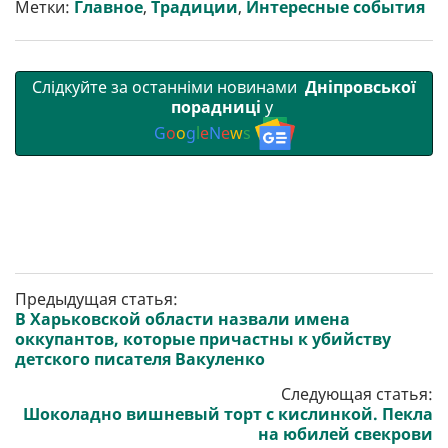
Метки:
Главное
,
Традиции
,
Интересные события
и
k
m
p
Слідкуйте за останніми новинами
Дніпровської
порадниці
у
G
o
o
g
l
e
N
e
w
s
Предыдущая статья:
В Харьковской области назвали имена
оккупантов, которые причастны к убийству
детского писателя Вакуленко
Следующая статья:
Шоколадно вишневый торт с кислинкой. Пекла
на юбилей свекрови