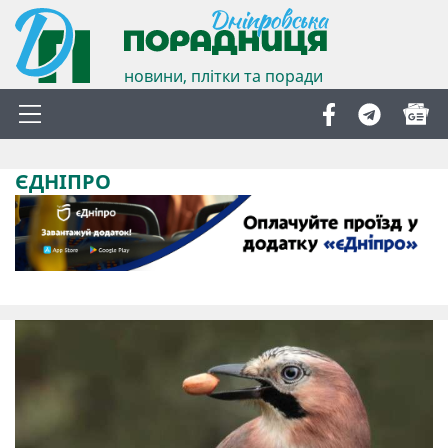
новини, плітки та поради
ЄДНІПРО