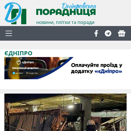
новини, плітки та поради
ЄДНІПРО