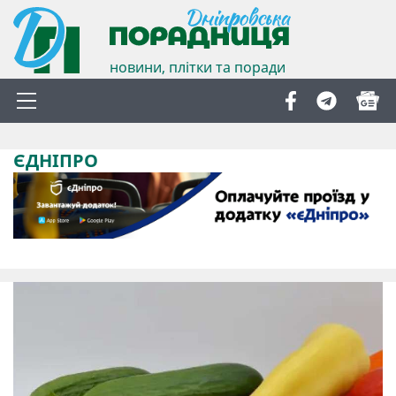
новини, плітки та поради
ЄДНІПРО