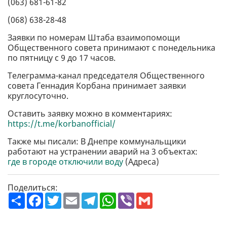
(063) 681-61-82
(068) 638-28-48
Заявки по номерам Штаба взаимопомощи
Общественного совета принимают с понедельника
по пятницу с 9 до 17 часов.
Телеграмма-канал председателя Общественного
совета Геннадия Корбана принимает заявки
круглосуточно.
Оставить заявку можно в комментариях:
https://t.me/korbanofficial/
Также мы писали: В Днепре коммунальщики
работают на устранении аварий на 3 объектах:
где в городе отключили воду
(Адреса)
Поделиться:
П
F
T
E
T
W
V
G
о
a
w
m
e
h
i
m
ш
c
i
a
l
a
b
a
и
e
t
i
e
t
e
i