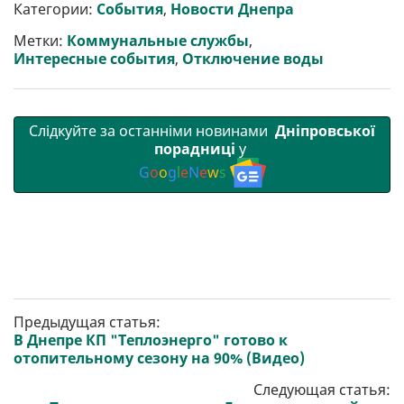
р
b
t
l
g
s
r
l
Категории:
События
,
Новости Днепра
и
o
e
r
A
т
o
r
a
p
Метки:
Коммунальные службы
,
и
k
m
p
Интересные события
,
Отключение воды
Слідкуйте за останніми новинами
Дніпровської
порадниці
у
G
o
o
g
l
e
N
e
w
s
Предыдущая статья:
В Днепре КП "Теплоэнерго" готово к
отопительному сезону на 90% (Видео)
Следующая статья: