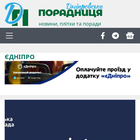
новини, плітки та поради
ЄДНІПРО