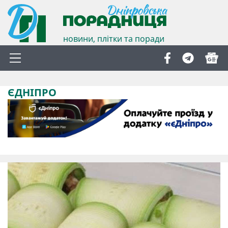
новини, плітки та поради
ЄДНІПРО