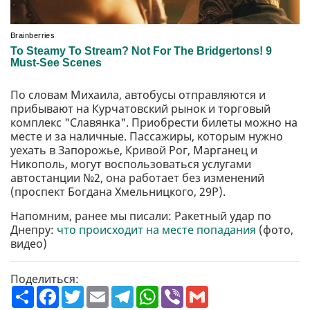
По словам Михаила, автобусы отправляются и
прибывают на Курчатовский рынок и торговый
комплекс "Славянка". Приобрести билеты можно на
месте и за наличные. Пассажиры, которым нужно
уехать в Запорожье, Кривой Рог, Марганец и
Никополь, могут воспользоваться услугами
автостанции №2, она работает без изменений
(проспект Богдана Хмельницкого, 29Р).
Напомним, ранее мы писали: Ракетный удар по
Днепру:
что происходит на месте попадания
(фото,
видео)
Поделиться:
П
F
T
E
T
W
V
G
о
a
w
m
e
h
i
m