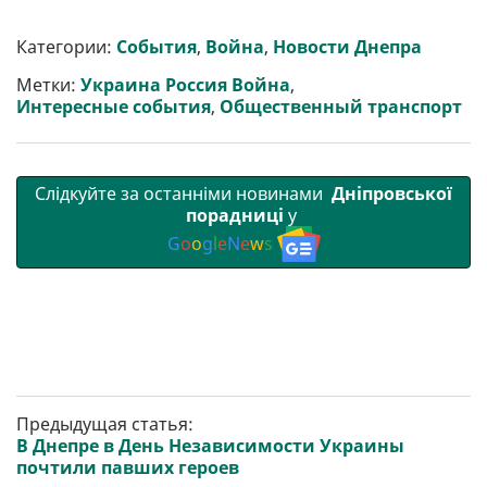
ш
c
i
a
l
a
b
a
и
e
t
i
e
t
e
i
р
b
t
l
g
s
r
l
Категории:
События
,
Война
,
Новости Днепра
и
o
e
r
A
т
o
r
a
p
Метки:
Украина Россия Война
,
и
k
m
p
Интересные события
,
Общественный транспорт
Слідкуйте за останніми новинами
Дніпровської
порадниці
у
G
o
o
g
l
e
N
e
w
s
Предыдущая статья:
В Днепре в День Независимости Украины
почтили павших героев