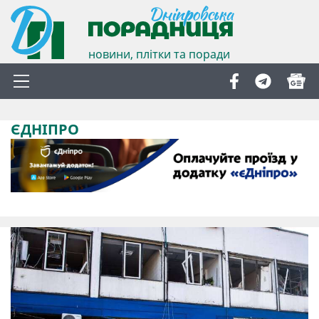
новини, плітки та поради
ЄДНІПРО