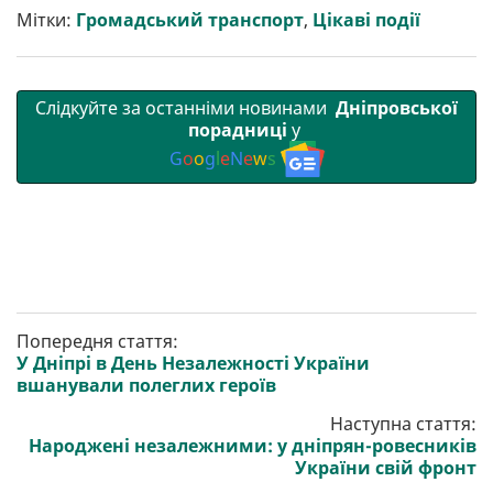
т
o
r
a
p
Мітки:
Громадський транспорт
,
Цікаві події
и
k
m
p
Слідкуйте за останніми новинами
Дніпровської
порадниці
у
G
o
o
g
l
e
N
e
w
s
Попередня стаття:
У Дніпрі в День Незалежності України
вшанували полеглих героїв
Наступна стаття:
Народжені незалежними: у дніпрян-ровесників
України свій фронт