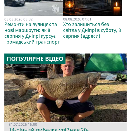
08.08.2026 08:02
08.08.2026 07:01
Ремонти на вулицях та
Хто залишиться без
нові маршрути: як 8
світла у Дніпрі в суботу, 8
серпня у Дніпрі курсує
серпня (адреси)
громадський транспорт
ПОПУЛЯРНЕ ВІДЕО
31.07.2026 16:00
14-річний рибалка упіймав 20-