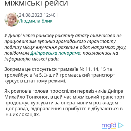
міжміські рейси
24.08.2023 12:40 |
Людмила Блик
У Дніпрі через ранкову ракетну атаку тимчасово не
працюватиме зупинка громадського транспорту
поблизу місця влучання ракети в обох напрямках руху,
повідомляє
Дніпровська панорама
, посилаючись на
інформацію міської ради.
Зокрема це стосується трамваїв № 11, 14, 15 та
тролейбусів № 5. Інший громадський транспорт
курсує в штатному режимі.
Як розповів голова профспілки перевізників Дніпра
Михайло Тонконог, в цей час міжміський транспорт
продовжує курсувати за оперативним розкладом -
щоправда, відправлення і прибуття відбуваються в
інших локаціях.