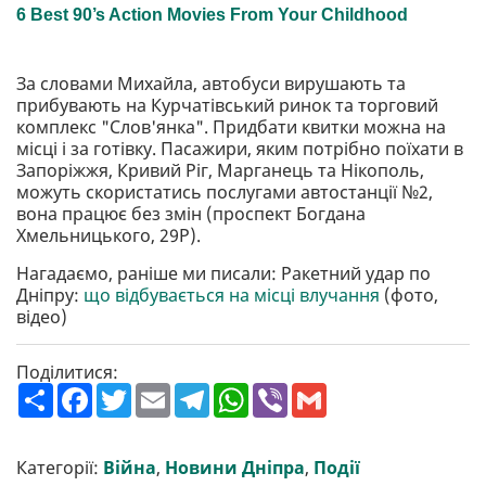
За словами Михайла, автобуси вирушають та
прибувають на Курчатівський ринок та торговий
комплекс "Слов'янка". Придбати квитки можна на
місці і за готівку. Пасажири, яким потрібно поїхати в
Запоріжжя, Кривий Ріг, Марганець та Нікополь,
можуть скористатись послугами автостанції №2,
вона працює без змін (проспект Богдана
Хмельницького, 29Р).
Нагадаємо, раніше ми писали: Ракетний удар по
Дніпру:
що відбувається на місці влучання
(фото,
відео)
Поділитися:
П
F
T
E
T
W
V
G
о
a
w
m
e
h
i
m
ш
c
i
a
l
a
b
a
и
e
t
i
e
t
e
i
р
b
t
l
g
s
r
l
Категорії:
Війна
,
Новини Дніпра
,
Події
и
o
e
r
A