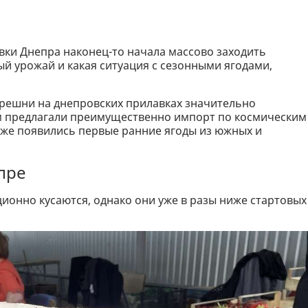
вки Днепра наконец-то начала массово заходить
ый урожай и какая ситуация с сезонными ягодами,
ерешни на днепровских прилавках значительно
м предлагали преимущественно импорт по космическим
одаже появились первые ранние ягоды из южных и
пре
онно кусаются, однако они уже в разы ниже стартовых