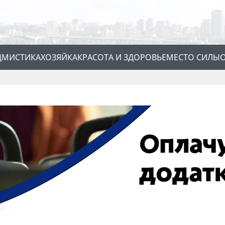
Д
МИСТИКА
ХОЗЯЙКА
КРАСОТА И ЗДОРОВЬЕ
МЕСТО СИЛЫ
О