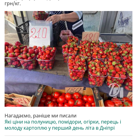
грн/кг.
Нагадаємо, раніше ми писали
Які ціни на полуницю, помідори, огірки, перець і
молоду картоплю у перший день літа в Дніпрі