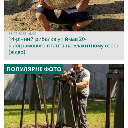
31.07.2026 16:00
14-річний рибалка упіймав 20-
кілограмового гіганта на Блакитному озері
(відео)
ПОПУЛЯРНЕ ФОТО