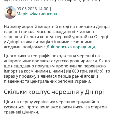
03.06.2026 14:00 |
Марія Філатченкова
На зміну дорогій імпортній ягоді на прилавки Дніпра
нарешті почала масово заходити вітчизняна
черешня. Скільки коштує перший урожай на Озерці
у Дніпрі та яка ситуація з іншими сезонними
ягодами, повідомляє
Дніпровська порадниця
.
Цього тижня географія походження черешні на
дніпровських прилавках суттєво розширилася. Якщо
ще нещодавно покупцям пропонували переважно
імпорт за космічними цінами (від 600 грн. за кіло), то
зараз у продажу з’явилася перша ранні ягоди з
південних та центральних регіонів України.
Скільки коштує черешня у Дніпрі
Ціни на першу українську черешню традиційно
кусаються, проте вони вже в рази нижчі за стартові
травневі цінники.