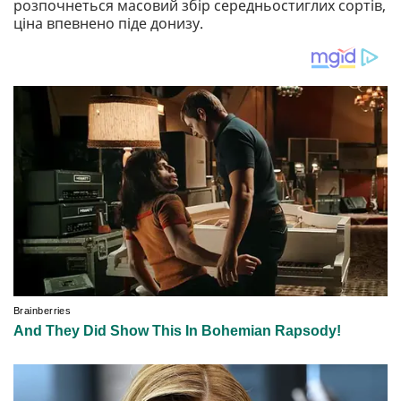
розпочнеться масовий збір середньостиглих сортів,
ціна впевнено піде донизу.