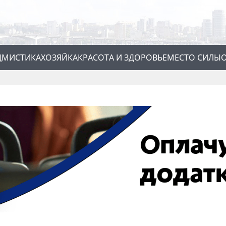
Д
МИСТИКА
ХОЗЯЙКА
КРАСОТА И ЗДОРОВЬЕ
МЕСТО СИЛЫ
О