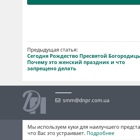
Предыдущая статья:
Сегодня Рождество Пресвятой Богородиц
Почему это женский праздник и что
запрещено делать
smm@dnpr.com.ua
Мы используем куки для наилучшего предста
©2026 https://dnpr.com.ua Дніпровська порадниця
что Вас это устраивает.
Подробнее
Всі права захищені. При повному або частковому використанні