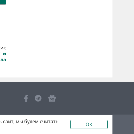
ья:
г и
сла
 сайт, мы будем считать
OK