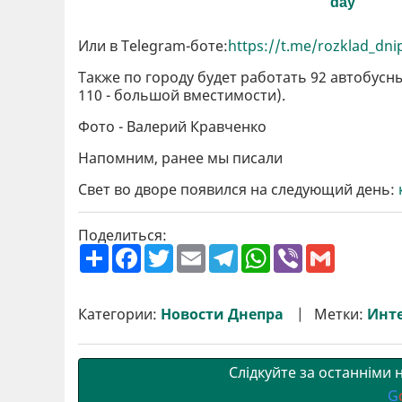
Или в Telegram-боте:
https://t.me/rozklad_dni
Также по городу будет работать 92 автобусн
110 - большой вместимости).
Фото - Валерий Кравченко
Напомним, ранее мы писали
Свет во дворе появился на следующий день:
Поделиться:
П
F
T
E
T
W
V
G
о
a
w
m
e
h
i
m
ш
c
i
a
l
a
b
a
и
e
t
i
e
t
e
i
р
b
t
l
g
s
r
l
Категории:
Новости Днепра
Метки:
Инт
и
o
e
r
A
т
o
r
a
p
и
k
m
p
Слідкуйте за останніми
G