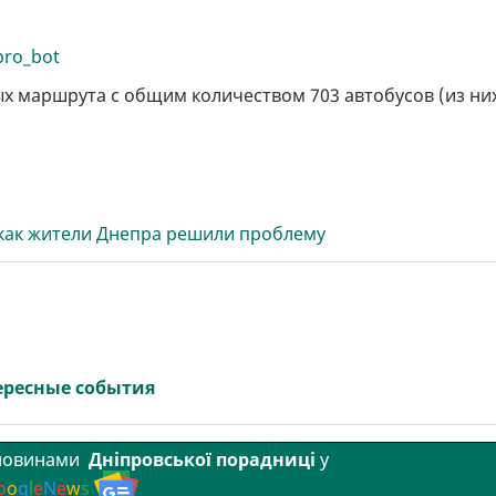
pro_bot
ых маршрута с общим количеством 703 автобусов (из ни
как жители Днепра решили проблему
ересные события
 новинами
Дніпровської порадниці
у
o
o
g
l
e
N
e
w
s