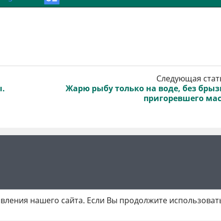
Следующая стат
ы.
Жарю рыбу только на воде, без брыз
пригоревшего ма
вления нашего сайта. Если Вы продолжите использовать
 матеріалів обов'язкове активне гіперпосилання у першому абзаці.