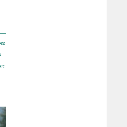
ого
я
ас