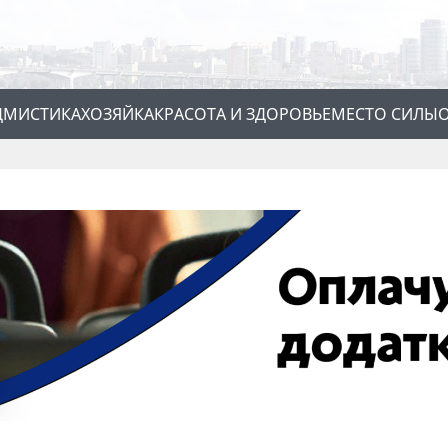
Д
МИСТИКА
ХОЗЯЙКА
КРАСОТА И ЗДОРОВЬЕ
МЕСТО СИЛЫ
О