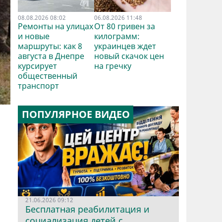
08.08.2026 08:02
06.08.2026 11:48
Ремонты на улицах
От 80 гривен за
и новые
килограмм:
маршруты: как 8
украинцев ждет
августа в Днепре
новый скачок цен
курсирует
на гречку
общественный
транспорт
ПОПУЛЯРНОЕ ВИДЕО
21.06.2026 09:12
Бесплатная реабилитация и
социализация детей с