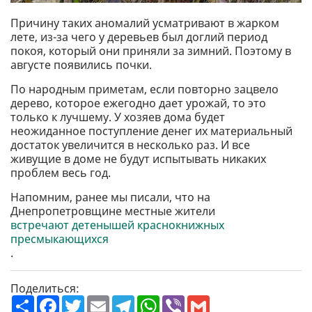
Причину таких аномалий усматривают в жарком
лете, из-за чего у деревьев был доглий период
покоя, который они приняли за зимний. Поэтому в
августе появились почки.
По народным приметам, если повторно зацвело
дерево, которое ежегодно дает урожай, то это
только к лучшему. У хозяев дома будет
неожиданное поступление денег их материальный
достаток увеличится в несколько раз. И все
живущие в доме не будут испытывать никаких
проблем весь год.
Напомним, ранее мы писали, что на
Днепропетровщине местные жители
встречают детенышей краснокнижных
пресмыкающихся
.
Поделиться:
П
F
T
E
T
W
V
G