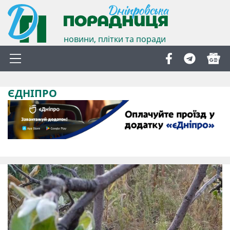
новини, плітки та поради
ЄДНІПРО