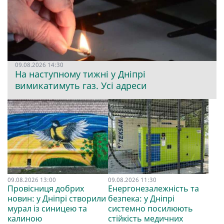
09.08.2026 14:30
На наступному тижні у Дніпрі
вимикатимуть газ. Усі адреси
09.08.2026 13:00
09.08.2026 11:30
Провісниця добрих
Енергонезалежність та
новин: у Дніпрі створили
безпека: у Дніпрі
мурал із синицею та
системно посилюють
калиною
стійкість медичних