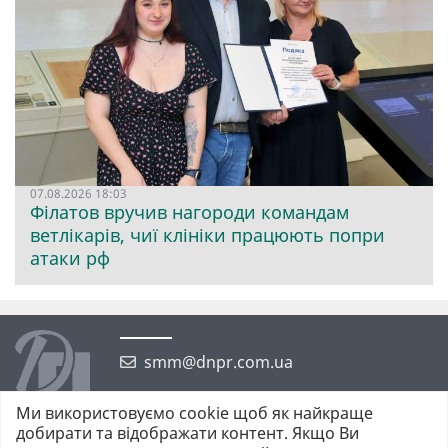
07.08.2026 18:03
Філатов вручив нагороди командам
ветлікарів, чиї клініки працюють попри
атаки рф
smm@dnpr.com.ua
Ми використовуємо cookie щоб як найкраще
добирати та відображати контент. Якщо Ви