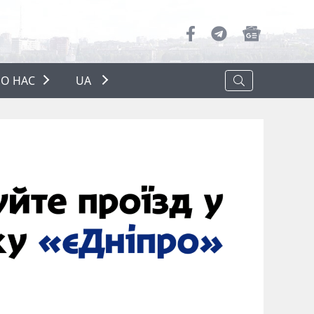
О НАС
UA
ПРО НАС
РЕКЛАМА
ПОЛІТИКА КОНФІДЕНЦІЙНОСТІ