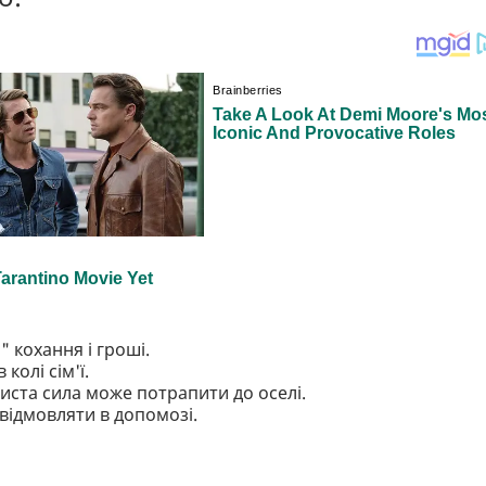
 кохання і гроші.
колі сім'ї.
чиста сила може потрапити до оселі.
 відмовляти в допомозі.