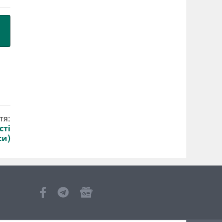
тя:
сті
си)