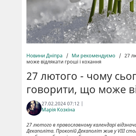
Новини Дніпра
/
Ми рекомендуємо
/
27 л
може відлякати гроші і кохання
27 лютого - чому сьо
говорити, що може ві
27.02.2024 07:12 |
Марія Козкіна
27 лютого в православному календарі відзнач
Декаполіта. Прокопій Декаполіт жив у VIII с