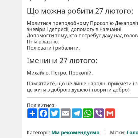
Що можна робити 27 лютого:
Молитися преподобному Прокопію Декаполіту 
зневіри і депресії, допомогу в навчанні.
Допомогти тому, хто потребує даху над голов
Піти в лазню.
Полювати і рибалити.
Іменини 27 лютого:
Михайло, Петро, Прокопій.
Пам'ятайте, що це лише народні прикмети і з
це жити з доброю душею і творити добро!
Поділитися:
П
F
T
E
T
W
V
G
о
a
w
m
e
h
i
m
ш
c
i
a
l
a
b
a
и
e
t
i
e
t
e
i
р
b
t
l
g
s
r
l
Категорії:
Ми рекомендуємо
Мітки:
Гол
и
o
e
r
A