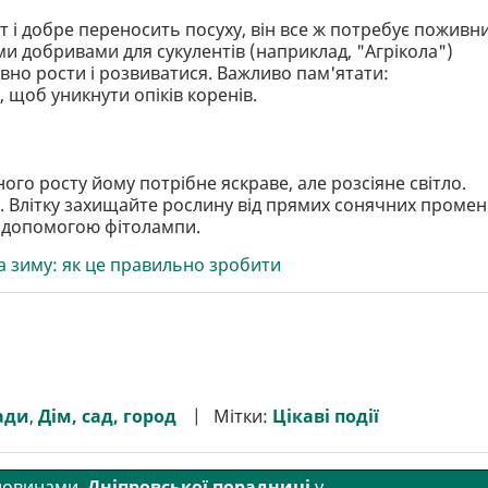
т і добре переносить посуху, він все ж потребує поживн
и добривами для сукулентів (наприклад, "Агрікола")
о рости і розвиватися. Важливо пам'ятати:
 щоб уникнути опіків коренів.
ого росту йому потрібне яскраве, але розсіяне світло.
о. Влітку захищайте рослину від прямих сонячних промені
а допомогою фітолампи.
а зиму: як це правильно зробити
ади
,
Дім, сад, город
Мітки:
Цікаві події
 новинами
Дніпровської порадниці
у