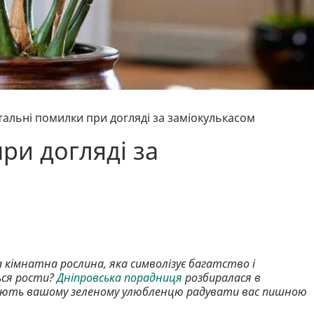
тальні помилки при догляді за заміокулькасом
ри догляді за
а кімнатна рослина, яка символізує багатство і
ься рости?
Дніпровська порадниця
розбиралася в
жають вашому зеленому улюбленцю радувати вас пишною