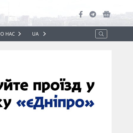
О НАС
UA
ПРО НАС
РЕКЛАМА
ПОЛІТИКА КОНФІДЕНЦІЙНОСТІ