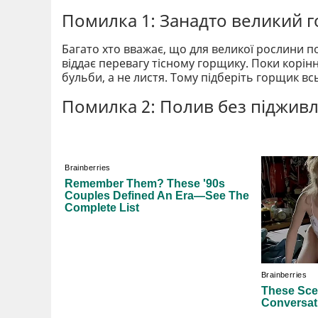
Помилка 1: Занадто великий 
Багато хто вважає, що для великої рослини по
віддає перевагу тісному горщику. Поки корін
бульби, а не листя. Тому підберіть горщик вс
Помилка 2: Полив без піджив