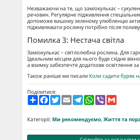
Незважаючи на те, що заміокулькас – сукулен
речовин. Регулярне підживлення спеціальним
допоможе вашому зеленому улюбленцю активн
підживлювати рослину потрібно після поливу,
Помилка 3: Нестача світла
Заміокулькас – світлолюбна рослина. Для гарн
Ідеальним місцем для нього буде східне вікн
а взимку забезпечте додаткове освітлення з
Також раніше ми писали
Коли садити буряк н
Поділитися:
П
F
T
E
T
W
V
G
о
a
w
m
e
h
i
m
ш
c
i
a
l
a
b
a
и
e
t
i
e
t
e
i
р
b
t
l
g
s
r
l
Категорії:
Ми рекомендуємо
,
Життя та пор
и
o
e
r
A
т
o
r
a
p
и
k
m
p
Слідкуйте за останніми