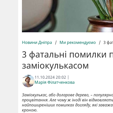
Новини Дніпра
/
Ми рекомендуємо
/
3 фа
3 фатальні помилки п
заміокулькасом
11.10.2024 20:02 |
Марія Філатченкова
Заміокулькас, або доларове дерево, – популярн
процвітання. Але чому ж іноді він відмовляєт
найпоширеніших помилках догляду, які зава
кроною.