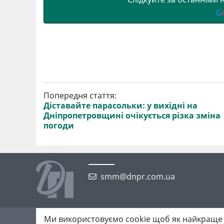
G
Попередня стаття:
Діставайте парасольки: у вихідні на
Дніпропетровщині очікується різка зміна
погоди
smm@dnpr.com.ua
Ми використовуємо cookie щоб як найкраще 
©2026 https://dnpr.com.ua Дніпровська порадниця