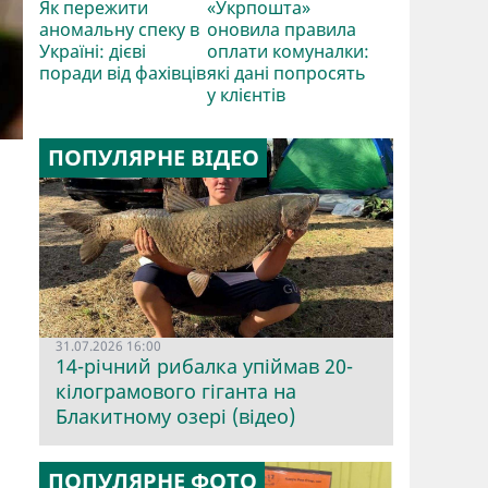
Як пережити
«Укрпошта»
аномальну спеку в
оновила правила
Україні: дієві
оплати комуналки:
поради від фахівців
які дані попросять
у клієнтів
ПОПУЛЯРНЕ ВІДЕО
31.07.2026 16:00
14-річний рибалка упіймав 20-
кілограмового гіганта на
Блакитному озері (відео)
ПОПУЛЯРНЕ ФОТО