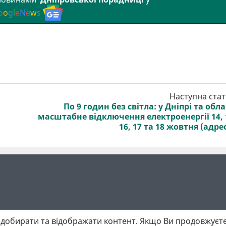
o
o
g
l
e
N
e
w
s
Наступна стат
По 9 годин без світла: у Дніпрі та обла
масштабне відключення електроенергії 14, 
16, 17 та 18 жовтня (адре
добирати та відображати контент. Якщо Ви продовжуєте