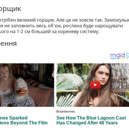
горщик
трібен великий горщик. Але це не зовсім так. Заміокуль
ня не заповнить весь об'єм, рослина буде нарощувати
ього на 1-2 см більший за кореневу систему.
лення