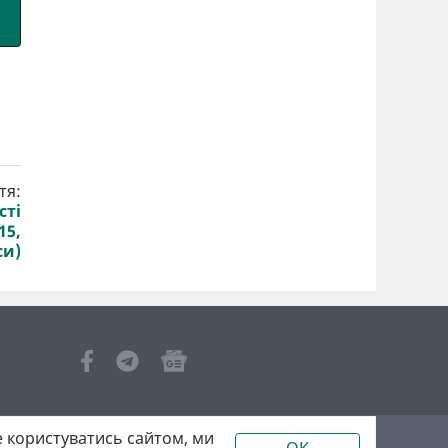
тя:
сті
15,
си)
 користуватись сайтом, ми
OK