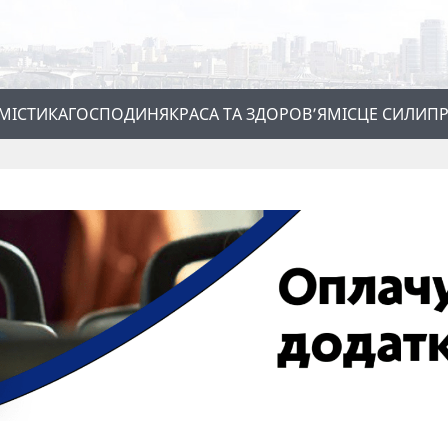
МІСТИКА
ГОСПОДИНЯ
КРАСА ТА ЗДОРОВ’Я
МІСЦЕ СИЛИ
ПР