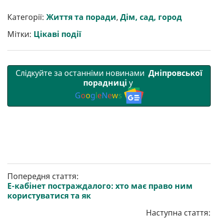
Категорії:
Життя та поради
,
Дім, сад, город
Мітки:
Цікаві події
Слідкуйте за останніми новинами
Дніпровської
порадниці
у
G
o
o
g
l
e
N
e
w
s
Попередня стаття:
Е-кабінет постраждалого: хто має право ним
користуватися та як
Наступна стаття: