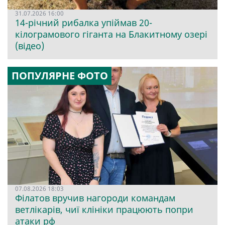
31.07.2026 16:00
14-річний рибалка упіймав 20-
кілограмового гіганта на Блакитному озері
(відео)
ПОПУЛЯРНЕ ФОТО
07.08.2026 18:03
Філатов вручив нагороди командам
ветлікарів, чиї клініки працюють попри
атаки рф