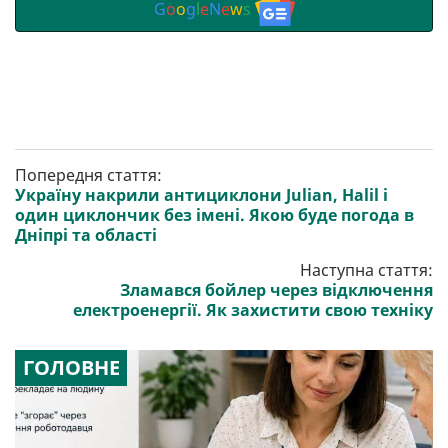
G
o
o
g
l
e
N
e
w
s
Попередня стаття:
Україну накрили антициклони Julian, Halil і
один циклончик без імені. Якою буде погода в
Дніпрі та області
Наступна стаття:
Зламався бойлер через відключення
електроенергії. Як захистити свою техніку
ГОЛОВНЕ