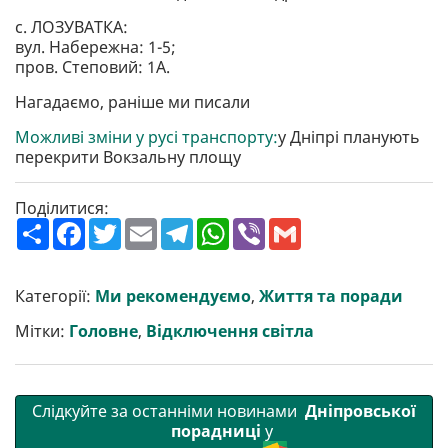
с. ЛОЗУВАТКА:
вул. Набережна: 1-5;
пров. Степовий: 1А.
Нагадаємо, раніше ми писали
Можливі зміни у русі транспорту:
у Дніпрі планують
перекрити Вокзальну площу
Поділитися:
П
F
T
E
T
W
V
G
о
a
w
m
e
h
i
m
ш
c
i
a
l
a
b
a
и
e
t
i
e
t
e
i
р
b
t
l
g
s
r
l
Категорії:
Ми рекомендуємо
,
Життя та поради
и
o
e
r
A
т
o
r
a
p
Мітки:
Головне
,
Відключення світла
и
k
m
p
Слідкуйте за останніми новинами
Дніпровської
порадниці
у