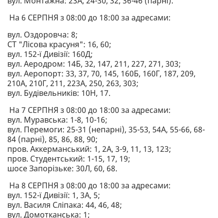
вул. Монтажна: 23А, 24-30, 32, 36-46 (парні).
На 6 СЕРПНЯ з 08:00 до 18:00 за адресами:
вул. Оздоровча: 8;
СТ "Лісова красуня": 16, 60;
вул. 152-ї Дивізії: 160Д;
вул. Аеродром: 14Б, 32, 147, 211, 227, 271, 303;
вул. Аеропорт: 33, 37, 70, 145, 160Б, 160Г, 187, 209,
210А, 210Г, 211, 223А, 250, 263, 303;
вул. Будівельників: 10Н, 17.
На 7 СЕРПНЯ з 08:00 до 18:00 за адресами:
вул. Муравська: 1-8, 10-16;
вул. Перемоги: 25-31 (непарні), 35-53, 54А, 55-66, 68-
84 (парні), 85, 86, 88, 90;
пров. Аккерманський: 1, 2А, 3-9, 11, 13, 123;
пров. Студентський: 1-15, 17, 19;
шосе Запорізьке: 30Л, 60, 68.
На 8 СЕРПНЯ з 08:00 до 18:00 за адресами:
вул. 152-ї Дивізії: 1, 3А, 5;
вул. Василя Сліпака: 44, 46, 48;
вул. Домотканська: 1;