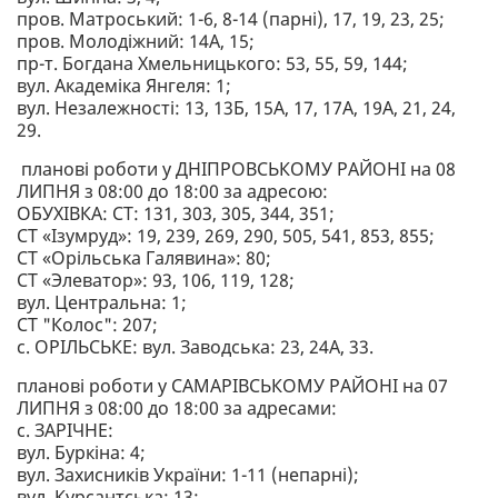
пров. Матроський: 1-6, 8-14 (парні), 17, 19, 23, 25;
пров. Молодіжний: 14А, 15;
пр-т. Богдана Хмельницького: 53, 55, 59, 144;
вул. Академіка Янгеля: 1;
вул. Незалежності: 13, 13Б, 15А, 17, 17А, 19А, 21, 24,
29.
планові роботи у ДНІПРОВСЬКОМУ РАЙОНІ на 08
ЛИПНЯ з 08:00 до 18:00 за адресою:
ОБУХІВКА: СТ: 131, 303, 305, 344, 351;
СТ «Ізумруд»: 19, 239, 269, 290, 505, 541, 853, 855;
СТ «Орільська Галявина»: 80;
СТ «Элеватор»: 93, 106, 119, 128;
вул. Центральна: 1;
СТ "Колос": 207;
с. ОРІЛЬСЬКЕ: вул. Заводська: 23, 24А, 33.
планові роботи у САМАРІВСЬКОМУ РАЙОНІ на 07
ЛИПНЯ з 08:00 до 18:00 за адресами:
с. ЗАРІЧНЕ:
вул. Буркіна: 4;
вул. Захисників України: 1-11 (непарні);
вул. Курсантська: 13;