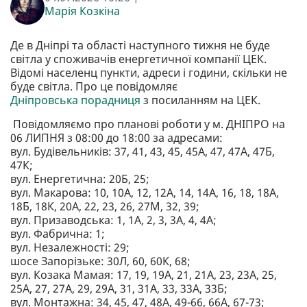
Марія Козкіна
Де в Дніпрі та області наступного тижня не буде
світла у споживачів енергетичної компанії ЦЕК.
Відомі населенц пункти, адреси і години, скільки не
буде світла. Про це повідомляє
Дніпровська порадниця
з посиланням на ЦЕК.
Повідомляємо про планові роботи у м. ДНІПРО на
06 ЛИПНЯ з 08:00 до 18:00 за адресами:
вул. Будівельників: 37, 41, 43, 45, 45А, 47, 47А, 47Б,
47К;
вул. Енергетична: 20Б, 25;
вул. Макарова: 10, 10А, 12, 12А, 14, 14А, 16, 18, 18А,
18Б, 18К, 20А, 22, 23, 26, 27М, 32, 39;
вул. Призаводська: 1, 1А, 2, 3, 3А, 4, 4А;
вул. Фабрична: 1;
вул. Незалежності: 29;
шосе Запорізьке: 30Л, 60, 60К, 68;
вул. Козака Мамая: 17, 19, 19А, 21, 21А, 23, 23А, 25,
25А, 27, 27А, 29, 29А, 31, 31А, 33, 33А, 33Б;
вул. Монтажна: 34, 45, 47, 48А, 49-66, 66А, 67-73;