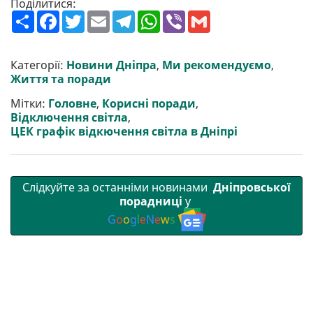
Поділитися:
П
F
T
E
T
W
V
G
о
a
w
m
e
h
i
m
ш
c
i
a
l
a
b
a
и
e
t
i
e
t
e
i
р
b
t
l
g
s
r
l
Категорії:
Новини Дніпра
,
Ми рекомендуємо
,
и
o
e
r
A
Життя та поради
т
o
r
a
p
и
k
m
p
Мітки:
Головне
,
Корисні поради
,
Відключення світла
,
ЦЕК графік відкючення світла в Дніпрі
Слідкуйте за останніми новинами
Дніпровської
порадниці
у
G
o
o
g
l
e
N
e
w
s