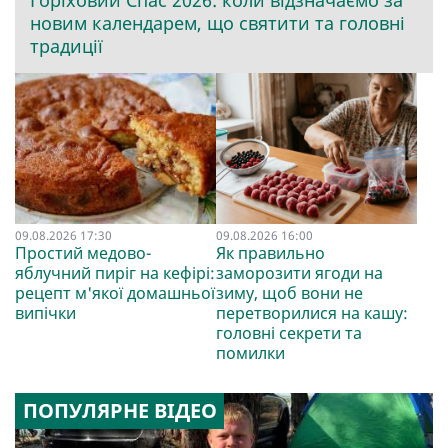
Горіховий Спас 2026: коли відзначаємо за
новим календарем, що святити та головні
традиції
09.08.2026 17:30
09.08.2026 16:00
Простий медово-
Як правильно
яблучний пиріг на кефірі:
заморозити ягоди на
рецепт м'якої домашньої
зиму, щоб вони не
випічки
перетворилися на кашу:
головні секрети та
помилки
ПОПУЛЯРНЕ ВІДЕО