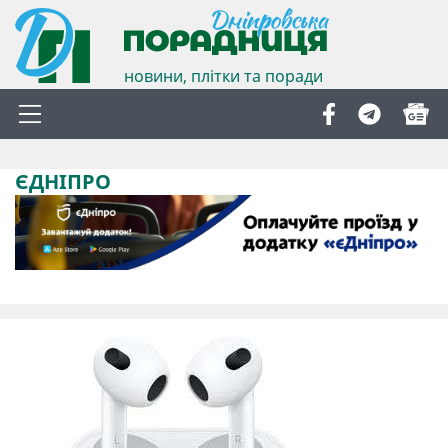
новини, плітки та поради
ЄДНІПРО