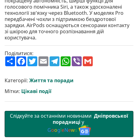
покращену автономність, ширші функції для
голосового помічника Siri, а також удосконалені
технології зв’язку через Bluetooth. У моделях Pro
передбачені чохли з підтримкою бездротової
зарядки. AirPods оснащуються сенсорами контакту
зі шкірою для точного розпізнавання дій
користувача.
Поділитися:
П
F
T
E
T
W
V
G
о
a
w
m
e
h
i
m
ш
c
i
a
l
a
b
a
и
e
t
i
e
t
e
i
р
b
t
l
g
s
r
l
Категорії:
Життя та поради
и
o
e
r
A
т
o
r
a
p
Мітки:
Цікаві події
и
k
m
p
Слідкуйте за останніми новинами
Дніпровської
порадниці
у
G
o
o
g
l
e
N
e
w
s