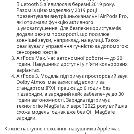
Bluetooth 5 з’явилося в березні 2019 року.
Разом із цією моделлю у 2019 році
презентували внутрішньоканальні AirPods Pro,
які отримали функцію активного
шумозаглушення. Для безпеки користувачів
додали режим прозорості, що посилює
зовнішні звуки, наприклад, на вулиці. Також
реалізували управління гучністю за допомогою
сенсорних жестів.
AirPods Max. Час автономної роботи — до 20
годин. Навушники доступні у п’яти кольорових
варіантах.
AirPods 3. Модель підтримує просторовий звук
Dolby Atmos, має захист від вологи за
стандартом IPX4, працює до 6 годин без
підзарядки, а зарядний кейс забезпечує до 30
годин автономності. Зарядка підтримує
технологію MagSafe. У версії 2022 року вийшла
схожа модель, однак вже без Qi і MagSafe
зарядки.
Кожне наступне покоління навушників Apple має