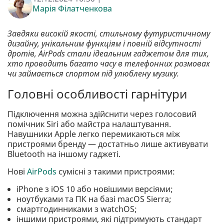
Марія Філатченкова
Завдяки високій якості, стильному футуристичному
дизайну, унікальним функціям і повній відсутності
дротів, AirPods стали ідеальним гаджетом для тих,
хто проводить багато часу в телефонних розмовах
чи займається спортом під улюблену музику.
Головні особливості гарнітури
Підключення можна здійснити через голосовий
помічник Siri або майстра налаштування.
Навушники Apple легко перемикаються між
пристроями бренду — достатньо лише активувати
Bluetooth на іншому гаджеті.
Нові
AirPods
сумісні з такими пристроями:
iPhone з iOS 10 або новішими версіями;
ноутбуками та ПК на базі macOS Sierra;
смартгодинниками з watchOS;
іншими пристроями, які підтримують стандарт