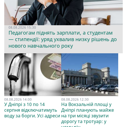
08.08.2026 15:30
Педагогам піднять зарплати, а студентам
— стипендії: уряд ухвалив низку рішень до
нового навчального року
08.08.2026 14:00
08.08.2026 12:30
У Дніпрі з 10 по 14
На Вокзальній площі у
серпня відключатимуть
Дніпрі планують майже
воду за борги. Усі адреси
на три місяці звузити
дорогу та тротуар: у
чому річ