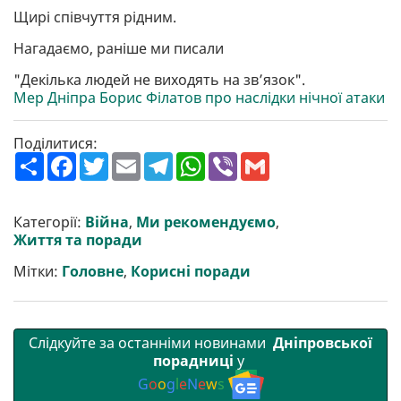
Щирі співчуття рідним.
Нагадаємо, раніше ми писали
"Декілька людей не виходять на зв’язок".
Мер Дніпра Борис Філатов про наслідки нічної атаки
Поділитися:
П
F
T
E
T
W
V
G
о
a
w
m
e
h
i
m
ш
c
i
a
l
a
b
a
и
e
t
i
e
t
e
i
р
b
t
l
g
s
r
l
Категорії:
Війна
,
Ми рекомендуємо
,
и
o
e
r
A
Життя та поради
т
o
r
a
p
и
k
m
p
Мітки:
Головне
,
Корисні поради
Слідкуйте за останніми новинами
Дніпровської
порадниці
у
G
o
o
g
l
e
N
e
w
s