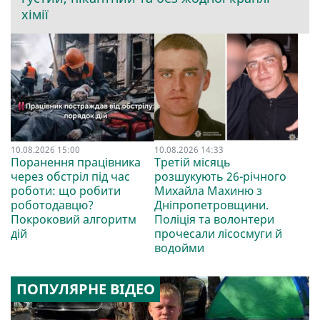
хімії
10.08.2026 15:00
10.08.2026 14:33
Поранення працівника
Третій місяць
через обстріл під час
розшукують 26-річного
роботи: що робити
Михайла Махиню з
роботодавцю?
Дніпропетровщини.
Покроковий алгоритм
Поліція та волонтери
дій
прочесали лісосмуги й
водойми
ПОПУЛЯРНЕ ВІДЕО