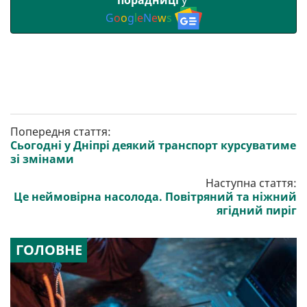
G
o
o
g
l
e
N
e
w
s
Попередня стаття:
Сьогодні у Дніпрі деякий транспорт курсуватиме
зі змінами
Наступна стаття:
Це неймовірна насолода. Повітряний та ніжний
ягідний пиріг
ГОЛОВНЕ