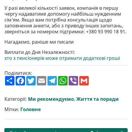
У разі великої кількості заявок, компанія в першу
чергу надаватиме допомогу найбільш нужденним
сім’ям. Якщо вам потрібна консультація щодо
заповнення анкети, або з приводу інших запитань,
зверніться за номером підтримки: +380 93 990 18 91.
Нагадаємо, раніше ми писали
Виплати до Дня Незалежності:
хто з пенсіонерів може отримати додаткові гроші
Поділитися:
П
F
T
E
T
W
V
G
о
a
w
m
e
h
i
m
ш
c
i
a
l
a
b
a
и
e
t
i
e
t
e
i
р
b
t
l
g
s
r
l
Категорії:
Ми рекомендуємо
,
Життя та поради
и
o
e
r
A
т
o
r
a
p
Мітки:
Головне
и
k
m
p