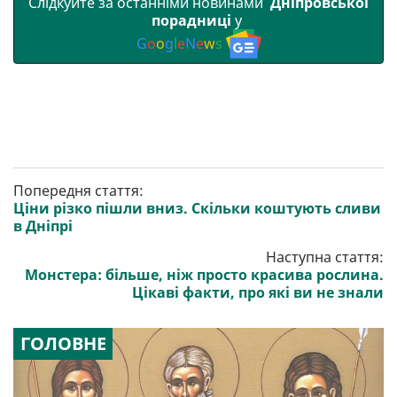
Слідкуйте за останніми новинами
Дніпровської
порадниці
у
G
o
o
g
l
e
N
e
w
s
Попередня стаття:
Ціни різко пішли вниз. Скільки коштують сливи
в Дніпрі
Наступна стаття:
Монстера: більше, ніж просто красива рослина.
Цікаві факти, про які ви не знали
ГОЛОВНЕ