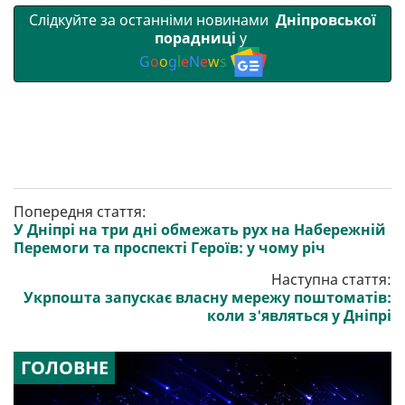
Слідкуйте за останніми новинами
Дніпровської
порадниці
у
G
o
o
g
l
e
N
e
w
s
Попередня стаття:
У Дніпрі на три дні обмежать рух на Набережній
Перемоги та проспекті Героїв: у чому річ
Наступна стаття:
Укрпошта запускає власну мережу поштоматів:
коли з'являться у Дніпрі
ГОЛОВНЕ