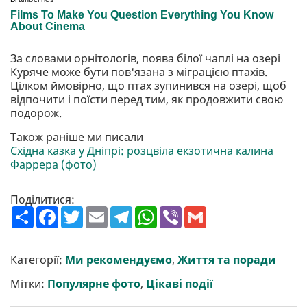
За словами орнітологів, поява білої чаплі на озері
Куряче може бути пов'язана з міграцією птахів.
Цілком ймовірно, що птах зупинився на озері, щоб
відпочити і поїсти перед тим, як продовжити свою
подорож.
Також раніше ми писали
Східна казка у Дніпрі: розцвіла екзотична калина
Фаррера (фото)
Поділитися:
П
F
T
E
T
W
V
G
о
a
w
m
e
h
i
m
ш
c
i
a
l
a
b
a
и
e
t
i
e
t
e
i
р
b
t
l
g
s
r
l
Категорії:
Ми рекомендуємо
,
Життя та поради
и
o
e
r
A
т
o
r
a
p
Мітки:
Популярне фото
,
Цікаві події
и
k
m
p