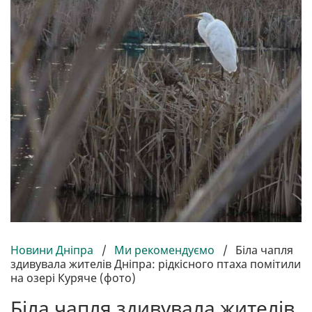
Новини Дніпра
/
Ми рекомендуємо
/
Біла чапля
здивувала жителів Дніпра: рідкісного птаха помітили
на озері Куряче (фото)
Біла чапля здивувала жителів