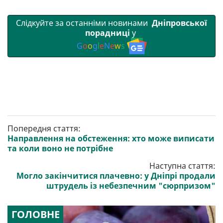
Слідкуйте за останніми новинами
Дніпровської
порадниці
у
G
o
o
g
l
e
N
e
w
s
Попередня стаття:
Направлення на обстеження: хто може виписати
та коли воно не потрібне
Наступна стаття:
Могло закінчитися плачевно: у Дніпрі продали
штрудель із небезпечним "сюрпризом"
ГОЛОВНЕ