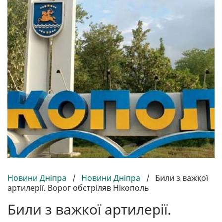
Новини Дніпра
/
Новини Дніпра
/
Били з важкої
артилерії. Ворог обстріляв Нікополь
Били з важкої артилерії.