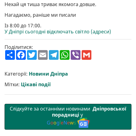
Нехай ця тиша триває якомога довше.
Нагадаємо, раніше ми писали
Із 8:00 до 17:00.
У Дніпрі сьогодні відключать світло (адреси)
Поділитися:
П
F
T
E
T
W
V
G
о
a
w
m
e
h
i
m
ш
c
i
a
l
a
b
a
и
e
t
i
e
t
e
i
р
b
t
l
g
s
r
l
Категорії:
Новини Дніпра
и
o
e
r
A
т
o
r
a
p
Мітки:
Цікаві події
и
k
m
p
Слідкуйте за останніми новинами
Дніпровської
порадниці
у
G
o
o
g
l
e
N
e
w
s