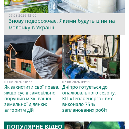
07.08.2026 12:00
Знову подорожчає. Якими будуть ціни на
молочку в Україні
07.08.2026 10:22
07.08.2026 09:11
Як захистити свої права,
Дніпро готується до
якщо сусід самовільно
опалювального сезону.
порушив межі вашої
КП «Теплоенерго» вже
земельної ділянки:
виконало 75 %
алгоритм дій
запланованих робіт
ПОПУЛЯРНЕ ВІДЕО