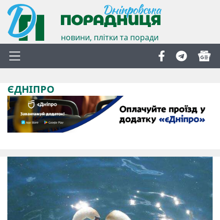
новини, плітки та поради
ЄДНІПРО