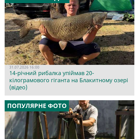
31.07.2026 16:00
14-річний рибалка упіймав 20-
кілограмового гіганта на Блакитному озері
(відео)
ПОПУЛЯРНЕ ФОТО