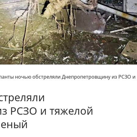
панты ночью обстреляли Днепропетровщину из РСЗО и
стреляли
з РСЗО и тяжелой
неный