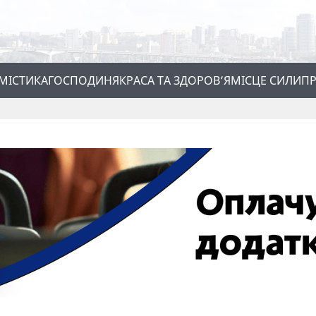
МІСТИКА
ГОСПОДИНЯ
КРАСА ТА ЗДОРОВ’Я
МІСЦЕ СИЛИ
ПР