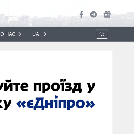
О НАС
UA
ПРО НАС
РЕКЛАМА
ПОЛІТИКА КОНФІДЕНЦІЙНОСТІ