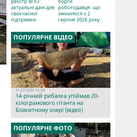
реєстр ВПО:
борги
актуальні дані для
роботодавця: що
своєчасної
змінилося з 2
підтримки
серпня 2026 року
ПОПУЛЯРНЕ ВІДЕО
31.07.2026 16:00
14-річний рибалка упіймав 20-
кілограмового гіганта на
Блакитному озері (відео)
ПОПУЛЯРНЕ ФОТО