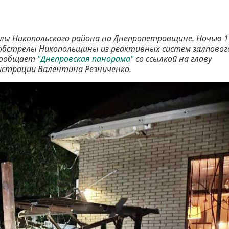
лы Никопольского района на Днепропетровщине. Ночью 1
 обстрелы Никопольщины из реактивных систем залповог
 сообщает
"Днепровская панорама"
со ссылкой на главу
истрации Валентина Резниченко.