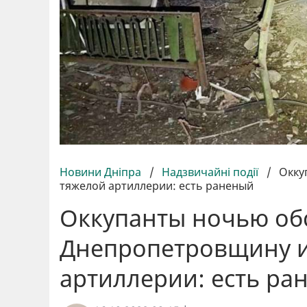
Новини Дніпра
/
Надзвичайні події
/
Окку
тяжелой артиллерии: есть раненый
Оккупанты ночью об
Днепропетровщину и
артиллерии: есть ра