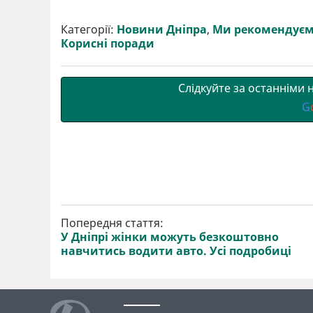
ш
c
i
a
l
a
b
a
и
e
t
i
e
t
e
i
р
b
t
l
g
s
r
l
Категорії:
Новини Дніпра
,
Ми рекомендує
и
o
e
r
A
Корисні поради
т
o
r
a
p
и
k
m
p
Слідкуйте за останніми
G
Попередня стаття:
У Дніпрі жінки можуть безкоштовно
навчитись водити авто. Усі подробиці