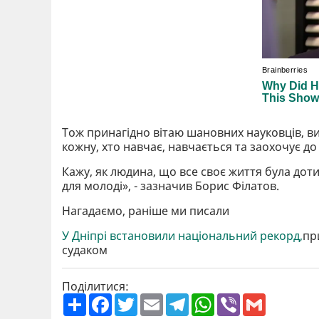
Тож принагідно вітаю шановних науковців, вик
кожну, хто навчає, навчається та заохочує до
Кажу, як людина, що все своє життя була дот
для молоді», - зазначив Борис Філатов.
Нагадаємо, раніше ми писали
У Дніпрі встановили національний рекорд,
пр
судаком
Поділитися:
П
F
T
E
T
W
V
G
о
a
w
m
e
h
i
m