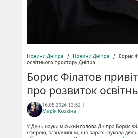
Новини Дніпра
/
Новини Дніпра
/
Борис Ф
освітнього простору Дніпра
Борис Філатов привіт
про розвиток освітн
16.05.2026 12:52 |
Марія Козкіна
У День науки міський голова Дніпра Борис Філ
сферою, зазначивши, що зараз наукова діяльні