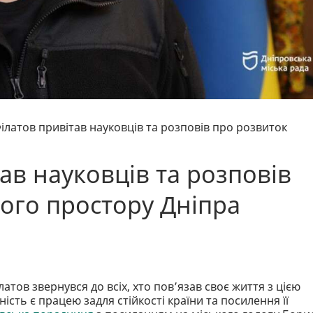
ілатов привітав науковців та розповів про розвиток
ав науковців та розповів
ього простору Дніпра
атов звернувся до всіх, хто пов’язав своє життя з цією
сть є працею задля стійкості країни та посилення її