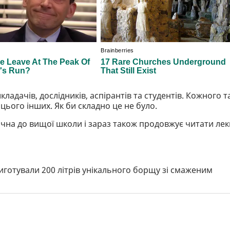
ладачів, дослідників, аспірантів та студентів. Кожного т
 цього інших. Як би складно це не було.
ична до вищої школи і зараз також продовжує читати лекц
иготували 200 літрів унікального борщу зі смаженим