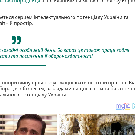
вська порадниця
з посиланням на міського голову Бори
ється серцем інтелектуального потенціалу України та
ітній простір.
сьогодні особливий день. Бо зараз це також праця задля
ржави та посилення її обороноздатності.
 попри війну продовжує зміцнювати освітній простір. Ві
борацій з бізнесом, закладами вищої освіти та багато чо
уального потенціалу України.