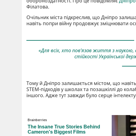
обороноздатності. Про це повідомляє
Дніпро
Філатова.
Очільник міста підкреслив, що Дніпро залиша
навіть попри війну продовжує зміцнювати осв
«Для всіх, хто пов’язав життя з наукою, 
стійкості Української де
Тому й Дніпро залишається містом, що навіть
STEM-підходів у школах та позашкіллі до кола
іншого. Адже тут завжди було серце інтелект