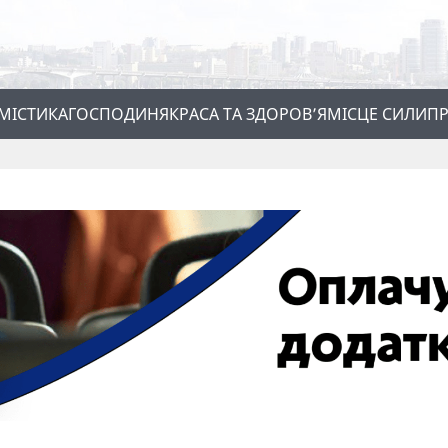
МІСТИКА
ГОСПОДИНЯ
КРАСА ТА ЗДОРОВ’Я
МІСЦЕ СИЛИ
ПР