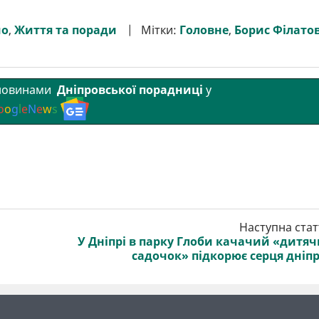
мо
,
Життя та поради
Мітки:
Головне
,
Борис Філато
 новинами
Дніпровської порадниці
у
o
o
g
l
e
N
e
w
s
Наступна стат
У Дніпрі в парку Глоби качачий «дитя
садочок» підкорює серця дніп