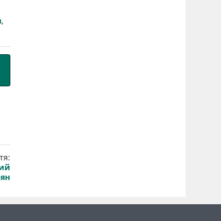
в
,
тя:
чий
рян