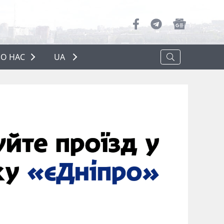
О НАС
UA
ПРО НАС
РЕКЛАМА
ПОЛІТИКА КОНФІДЕНЦІЙНОСТІ