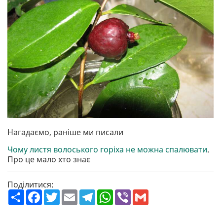
Нагадаємо, раніше ми писали
Чому листя волоського горіха не можна спалювати
.
Про це мало хто знає
Поділитися:
П
F
T
E
T
W
V
G
о
a
w
m
e
h
i
m
ш
c
i
a
l
a
b
a
и
e
t
i
e
t
e
i