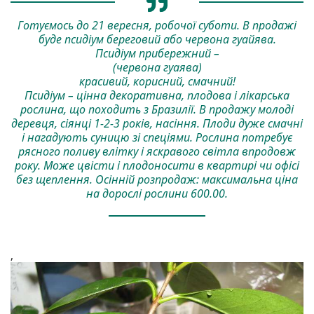
Готуємось до 21 вересня, робочої суботи. В продажі
буде псидіум береговий або червона гуайява.
Псидіум прибережний –
(червона гуаява)
красивий, корисний, смачний!
Псидіум – цінна декоративна, плодова і лікарська
рослина, що походить з Бразилії. В продажу молоді
деревця, сіянці 1-2-3 років, насіння. Плоди дуже смачні
і нагадують суницю зі спеціями. Рослина потребує
рясного поливу влітку і яскравого світла впродовж
року. Може цвісти і плодоносити в квартирі чи офісі
без щеплення. Осінній розпродаж: максимальна ціна
на дорослі рослини 600.00.
,