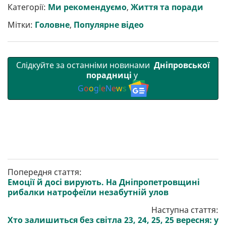
р
b
t
l
g
s
r
l
Категорії:
Ми рекомендуємо
,
Життя та поради
и
o
e
r
A
т
o
r
a
p
Мітки:
Головне
,
Популярне відео
и
k
m
p
Слідкуйте за останніми новинами
Дніпровської
порадниці
у
G
o
o
g
l
e
N
e
w
s
Попередня стаття:
Емоції й досі вирують. На Дніпропетровщині
рибалки натрофеїли незабутній улов
Наступна стаття:
Хто залишиться без світла 23, 24, 25, 25 вересня: у