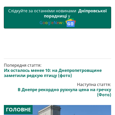
Слідкуйте за останніми новинами
Дніпровської
порадниці
у
G
o
o
g
l
e
N
e
w
s
Попередня стаття:
Их осталось менее 10: на Днепропетровщине
заметили редкую птицу (фото)
Наступна стаття:
В Днепре рекордно рухнула цена на гречку
(Фото)
ГОЛОВНЕ