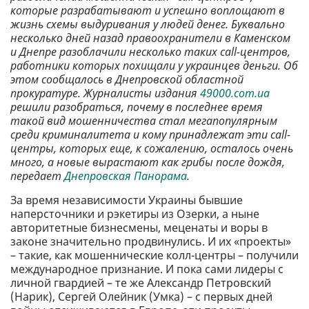
которые разрабатывают и успешно воплощают в
жизнь схемы выдуривания у людей денег. Буквально
несколько дней назад правоохранители в Каменском
и Днепре разоблачили несколько таких call-центров,
работники которых похищали у украинцев деньги. Об
этом сообщалось в Днепровской областной
прокуратуре. Журналисты издания
49000.com.ua
решили разобраться, почему в последнее время
такой вид мошенничества стал мегапопулярным
среди криминалитета и кому принадлежат эти call-
центры, которых еще, к сожалению, осталось очень
много, а новые вырастают как грибы после дождя,
передает
Днепровская Панорама
.
За время независимости Украины бывшие
наперсточники и рэкетиры из Озерки, а ныне
авторитетные бизнесмены, меценаты и воры в
законе значительно продвинулись. И их «проекты»
– такие, как мошеннические колл-центры – получили
международное признание. И пока сами лидеры с
личной гвардией – те же Александр Петровский
(Нарик), Сергей Олейник (Умка) – с первых дней