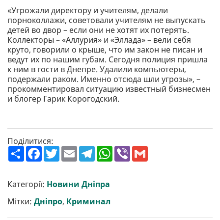
«Угрожали директору и учителям, делали
порноколлажи, советовали учителям не выпускать
детей во двор – если они не хотят их потерять.
Коллекторы – «Аллурия» и «Эллада» – вели себя
круто, говорили о крыше, что им закон не писан и
ведут их по нашим губам. Сегодня полиция пришла
к ним в гости в Днепре. Удалили компьютеры,
подержали раком. Именно отсюда шли угрозы», –
прокомментировал ситуацию известный бизнесмен
и блогер Гарик Корогодский.
Поділитися:
П
F
T
E
T
W
V
G
о
a
w
m
e
h
i
m
ш
c
i
a
l
a
b
a
и
e
t
i
e
t
e
i
р
b
t
l
g
s
r
l
Категорії:
Новини Дніпра
и
o
e
r
A
т
o
r
a
p
Мітки:
Дніпро
,
Криминал
и
k
m
p