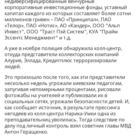
недиверсифицированные венчурные
корпоративные инвестиционные фонды, уставный
капитал каждого из которых составляет более сотни
миллионов гривен – ПАО «Принципал», ПАО
«Телор», ПАО «Нотис», АО «Кандер», ООО "Альп
Инвест", ООО "Траст Пэй Систем", КУА "Прайм
Эссентс Менеджмент" и т.д.
А уже в ноябре полиция обнаружила колл-центр,
откуда представители коллекторских компаний
Алурия, Эллада, Кредитплюс терроризировали
людей.
Это произошло после того, как эти представители
несколько недель угрожали киевским педагогам,
запугивая непомерными процентами, рисовали
фотожабы на учителей и публиковали их в
социальных сетях, угрожали безопасности детей. И,
как сообщает источник, в результате прессинга
негодяев из колл-центра Нарика-Умки одна из
преподавательниц уволилась. Тогда следствие по
делу под личный контроль взял советник главы МВД
Антон Геращенко.