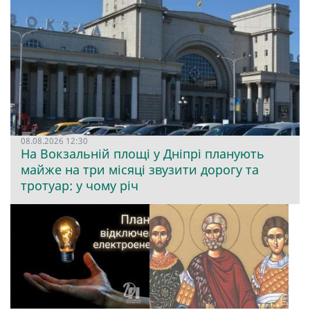
08.08.2026 12:30
На Вокзальній площі у Дніпрі планують
майже на три місяці звузити дорогу та
тротуар: у чому річ