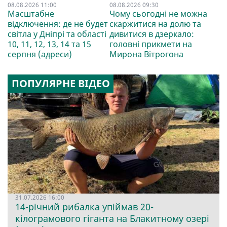
08.08.2026 11:00
08.08.2026 09:30
Масштабне
Чому сьогодні не можна
відключення: де не будет
скаржитися на долю та
світла у Дніпрі та області
дивитися в дзеркало:
10, 11, 12, 13, 14 та 15
головні прикмети на
серпня (адреси)
Мирона Вітрогона
ПОПУЛЯРНЕ ВІДЕО
31.07.2026 16:00
14-річний рибалка упіймав 20-
кілограмового гіганта на Блакитному озері