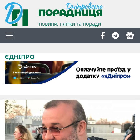
новини, плітки та поради
ЄДНІПРО