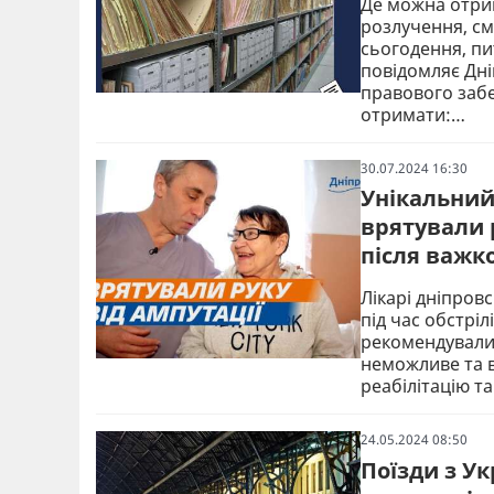
Де можна отрим
розлучення, см
сьогодення, пи
повідомляє Дн
правового забе
отримати:…
30.07.2024 16:30
Унікальний 
врятували 
після важк
Лікарі дніпровс
під час обстріл
рекомендували 
неможливе та в
реабілітацію т
24.05.2024 08:50
Поїзди з У