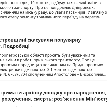
однішнього дня, 10 жовтня, відбудуться великі зміни в
кього транспорту. Про це повідомляє Дніпровська
силанням на міську раду. До уваги пасажирів! У звʼязку з
ого етапу ремонту трамвайного переїзду на перетині
етровщині скасували популярну
. Подробиці
пропетровської області просять бути уважними та
 на зміни в роботі приміського транспорту. Про це
іпровська порадниця з посиланням на Придніпровську
 електрички відміняються З 1 жовтня відміняються
ди № 6703/6704 сполученням Апостолове – Високопілля…
тримати архівну довідку про народження,
 розлучення, смерть: роз’яснення Мін’юст