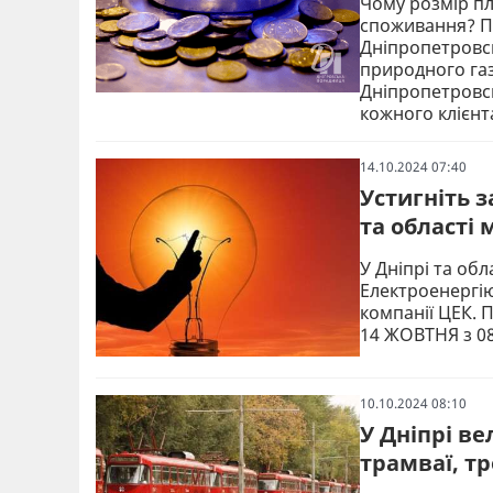
Чому розмір пл
споживання? П
Дніпропетровсь
природного газ
Дніпропетровсь
кожного клієн
14.10.2024 07:40
Устигніть за
та області
У Дніпрі та обл
Електроенергію
компанії ЦЕК. 
14 ЖОВТНЯ з 08
10.10.2024 08:10
У Дніпрі ве
трамваї, т