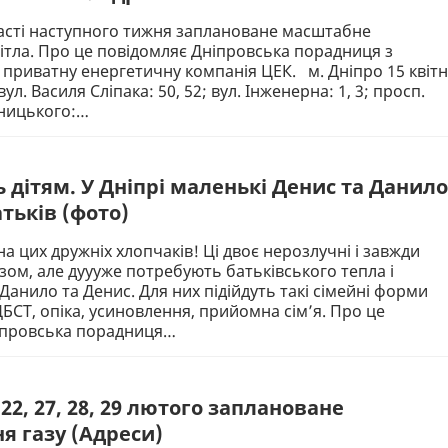
ласті наступного тижня заплановане масштабне
ітла. Про це повідомляє Дніпровська порадниця з
приватну енергетичну компанія ЦЕК. м. Дніпро 15 квітн
вул. Василя Сліпака: 50, 52; вул. Інженерна: 1, 3; просп.
ницького:…
 дітям. У Дніпрі маленькі Денис та Данило
тьків (фото)
а цих дружніх хлопчаків! Ці двоє нерозлучні і завжди
ом, але дуууже потребують батьківського тепла і
Данило та Денис. Для них підійдуть такі сімейні форми
ДБСТ, опіка, усиновлення, прийомна сім’я. Про це
іпровська порадниця…
, 22, 27, 28, 29 лютого заплановане
я газу (Адреси)