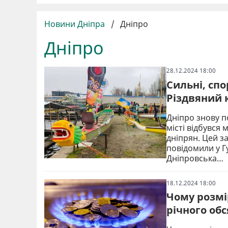
Новини Дніпра
/
Дніпро
Дніпро
28.12.2024 18:00
Сильні, спо
Різдвяний 
Дніпро знову п
місті відбувся
дніпрян. Цей з
повідомили у Г
Дніпровська…
18.12.2024 18:00
Чому розмі
річного об