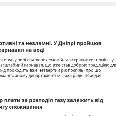
ртивні та незламні. У Дніпрі пройшов
карнавал на воді
отонув у вирі святкових емоцій та яскравих костюмів – у
 масштабний карнавал, що вже став доброю традицією дл
ахід проходить вже четвертий рік поспіль, про що
уманітарному департаменті міської ради, передає
р плати за розподіл газу залежить від
сягу споживання