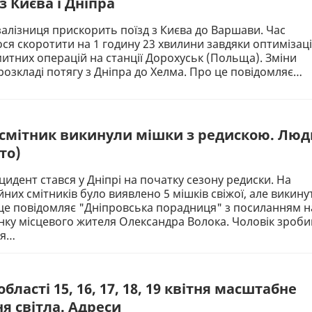
 Києва і Дніпра
залізниця прискорить поїзд з Києва до Варшави. Час
ся скоротити на 1 годину 23 хвилини завдяки оптимізаці
тних операцій на станції Дорохуськ (Польща). Зміни
 розкладі потягу з Дніпра до Хелма. Про це повідомляє…
а смітник викинули мішки з редискою. Люд
то)
идент стався у Дніпрі на початку сезону редиски. На
йних смітників було виявлено 5 мішків свіжої, але викину
 це повідомляє "Дніпровська порадниця" з посиланням н
нку місцевого жителя Олександра Волока. Чоловік зроби
ся…
області 15, 16, 17, 18, 19 квітня масштабне
я світла. Адреси