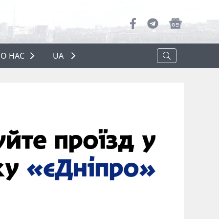
О НАС
UA
ПРО НАС
РЕКЛАМА
ПОЛІТИКА КОНФІДЕНЦІЙНОСТІ