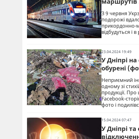
маршрутів з
З 9 червня Укр
подорожі вдало
прикордонно-ми
відбудуться і в
23.04.2024 19:49
У Дніпрі н
обурені (фо
Неприємний інц
одному зі стихі
продукції. Про
Facebook-сторі
фото і подилів
15.04.2024 07:47
У Дніпрі та 
відключенн