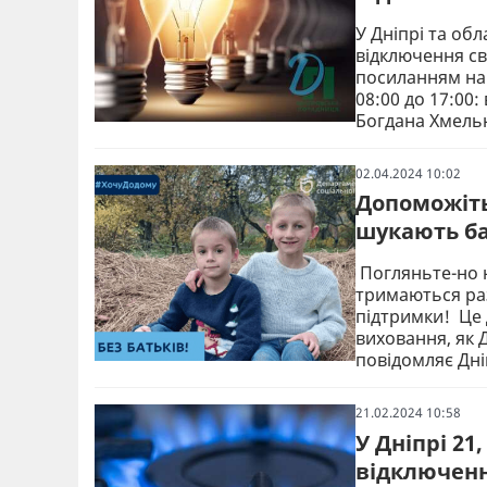
У Дніпрі та об
відключення св
посиланням на 
08:00 до 17:00: 
Богдана Хмель
02.04.2024 10:02
Допоможіть
шукають ба
Погляньте-но н
тримаються раз
підтримки! Це 
виховання, як 
повідомляє Дн
21.02.2024 10:58
У Дніпрі 21
відключенн