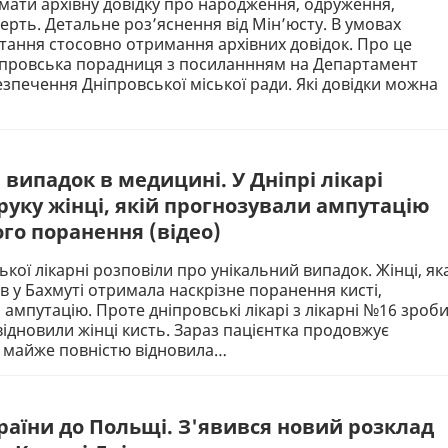
ати архівну довідку про народження, одруження,
ерть. Детальне роз’яснення від Мін’юсту. В умовах
тання стосовно отримання архівних довідок. Про це
іпровська порадниця з посиланнням на Департамент
зпечення Дніпровської міської ради. Які довідки можна
випадок в медицині. У Дніпрі лікарі
руку жінці, якій прогнозували ампутацію
ого поранення (відео)
ької лікарні розповіли про унікальний випадок. Жінці, як
ів у Бахмуті отримала наскрізне поранення кисті,
ампутацію. Проте дніпровські лікарі з лікарні №16 зроб
ідновили жінці кисть. Зараз пацієнтка продовжує
а майже повністю відновила…
країни до Польщі. З'явився новий розклад