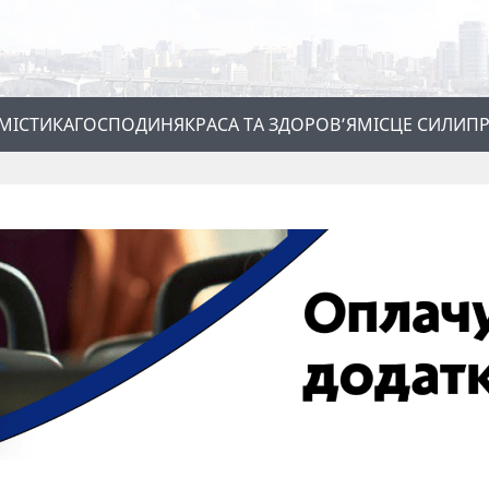
МІСТИКА
ГОСПОДИНЯ
КРАСА ТА ЗДОРОВ’Я
МІСЦЕ СИЛИ
ПР