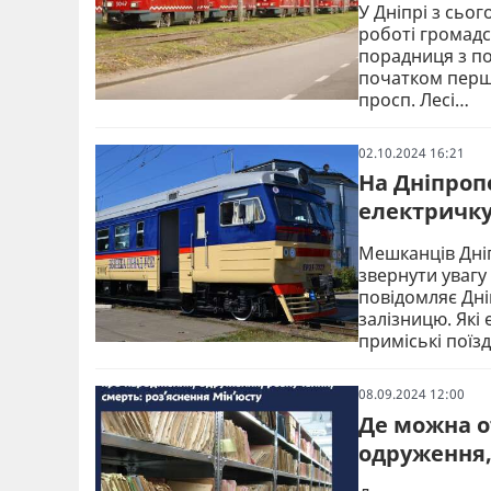
У Дніпрі з сьог
роботі громадс
порадниця з по
початком перш
просп. Лесі…
02.10.2024 16:21
На Дніпроп
електричку
Мешканців Дні
звернути увагу
повідомляє Дн
залізницю. Які
приміські поїз
08.09.2024 12:00
Де можна о
одруження,