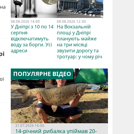
 на
08.08.2026 14:00
08.08.2026 12:30
У Дніпрі з 10 по 14
На Вокзальній
серпня
площі у Дніпрі
відключатимуть
планують майже
воду за борги. Усі
на три місяці
адреси
звузити дорогу та
рі
тротуар: у чому річ
ПОПУЛЯРНЕ ВІДЕО
ої
31.07.2026 16:00
14-річний рибалка упіймав 20-