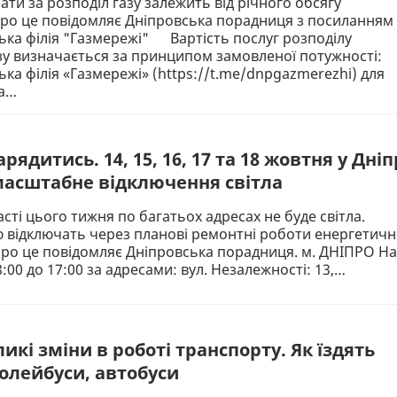
ати за розподіл газу залежить від річного обсягу
ро це повідомляє Дніпровська порадниця з посиланням
ка філія "Газмережі" Вартість послуг розподілу
у визначається за принципом замовленої потужності:
ка філія «Газмережі» (https://t.me/dnpgazmerezhi) для
та…
рядитись. 14, 15, 16, 17 та 18 жовтня у Дніп
 масштабне відключення світла
асті цього тижня по багатьох адресах не буде світла.
 відключать через планові ремонтні роботи енергетичн
Про це повідомляє Дніпровська порадниця. м. ДНІПРО На
:00 до 17:00 за адресами: вул. Незалежності: 13,…
ликі зміни в роботі транспорту. Як їздять
ролейбуси, автобуси