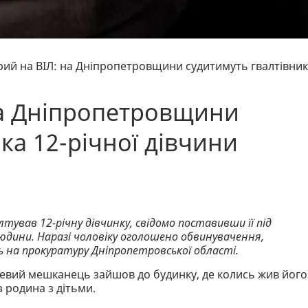
рий на ВІЛ: на Дніпропетровщини судитимуть гвалтівни
на Дніпропетровщини
ка 12-річної дівчини
лтував 12-річну дівчинку, свідомо поставивши її під
юдини. Наразі чоловіку оголошено обвинувачення,
ь на прокуратуру Дніпропетровської області.
цевий мешканець зайшов до будинку, де колись жив його
 родина з дітьми.