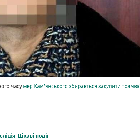
ного часу
мер Кам'янського збирається закупити трамва
оліція
,
Цікаві події