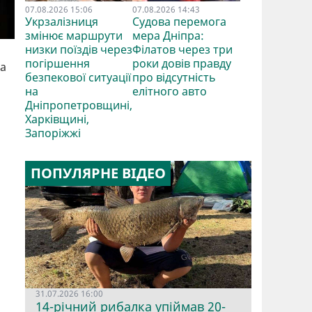
07.08.2026 15:06
07.08.2026 14:43
Укрзалізниця
Судова перемога
змінює маршрути
мера Дніпра:
низки поїздів через
Філатов через три
погіршення
роки довів правду
ка
безпекової ситуації
про відсутність
на
елітного авто
Дніпропетровщині,
Харківщині,
Запоріжжі
ПОПУЛЯРНЕ ВІДЕО
31.07.2026 16:00
14-річний рибалка упіймав 20-