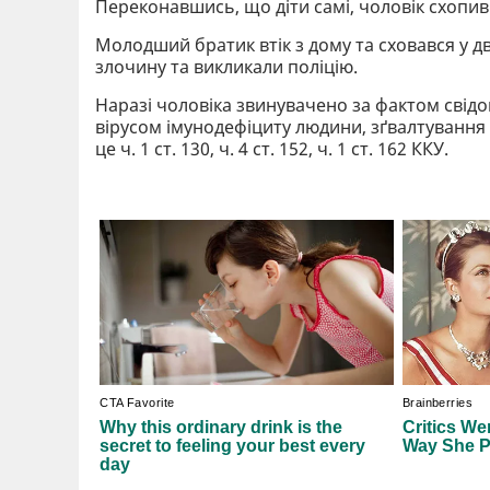
Переконавшись, що діти самі, чоловік схопив д
Молодший братик втік з дому та сховався у дв
злочину та викликали поліцію.
Наразі чоловіка звинувачено за фактом свід
вірусом імунодефіциту людини, зґвалтування
це ч. 1 ст. 130, ч. 4 ст. 152, ч. 1 ст. 162 ККУ.