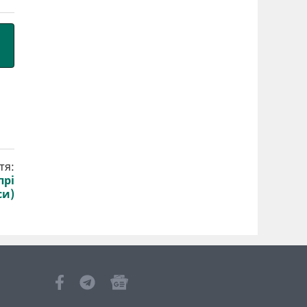
тя:
прі
си)