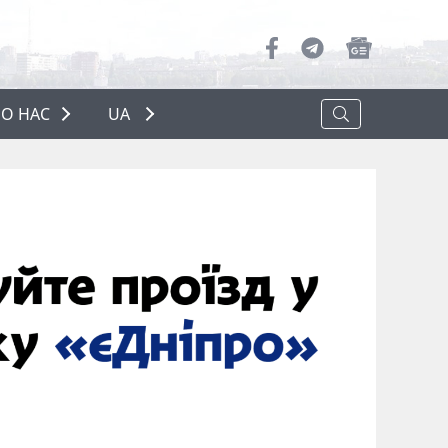
О НАС
UA
ПРО НАС
РЕКЛАМА
ПОЛІТИКА КОНФІДЕНЦІЙНОСТІ