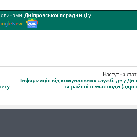
 новинами
Дніпровської порадниці
у
o
o
g
l
e
N
e
w
s
Наступна стат
Інформація від комунальних служб: де у Дні
тету
та районі немає води (адре