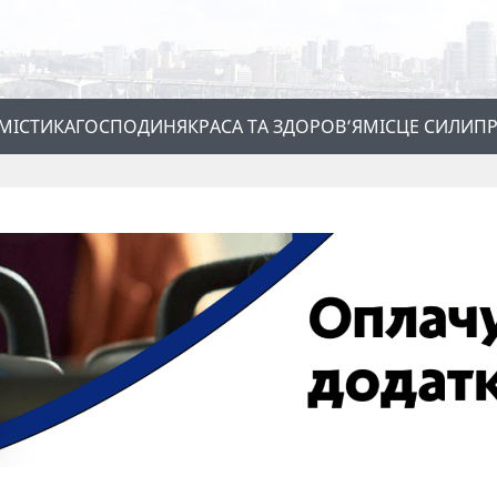
МІСТИКА
ГОСПОДИНЯ
КРАСА ТА ЗДОРОВ’Я
МІСЦЕ СИЛИ
ПР