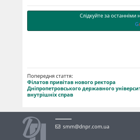
т
o
r
a
p
и
k
m
p
Слідкуйте за останніми
G
Попередня стаття:
Філатов привітав нового ректора
Дніпропетровського державного універси
внутрішніх справ
smm@dnpr.com.ua