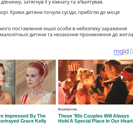
івчинку, затягнув її у кімнату та зґвалтував.
орі. Крики дитини почули сусіди, прибігли до місця
омого поставлення іншої особи в небезпеку зараження
 малолітньої дитини та незаконне проникнення до житла