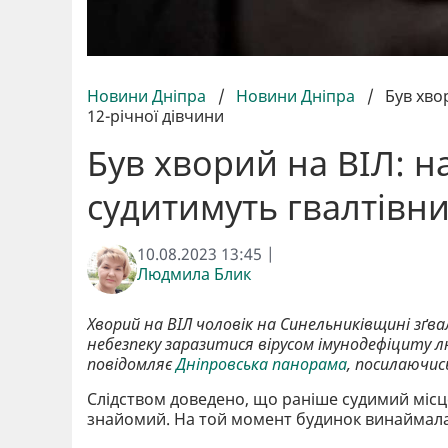
Новини Дніпра
/
Новини Дніпра
/
Був хво
12-річної дівчини
Був хворий на ВІЛ: 
судитимуть гвалтівни
10.08.2023 13:45 |
Людмила Блик
Хворий на ВІЛ чоловік на Синельниківщині зґва
небезпеку заразитися вірусом імунодефіциту л
повідомляє
Дніпровська панорама
, посилаючис
Слідством доведено, що раніше судимий міс
знайомий. На той момент будинок винаймала