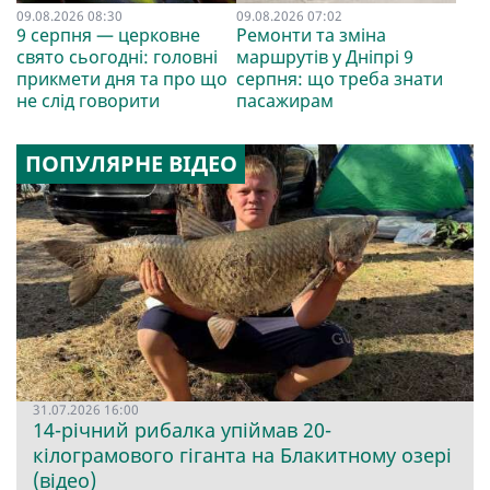
09.08.2026 08:30
09.08.2026 07:02
9 серпня — церковне
Ремонти та зміна
свято сьогодні: головні
маршрутів у Дніпрі 9
прикмети дня та про що
серпня: що треба знати
не слід говорити
пасажирам
ПОПУЛЯРНЕ ВІДЕО
31.07.2026 16:00
14-річний рибалка упіймав 20-
кілограмового гіганта на Блакитному озері
(відео)