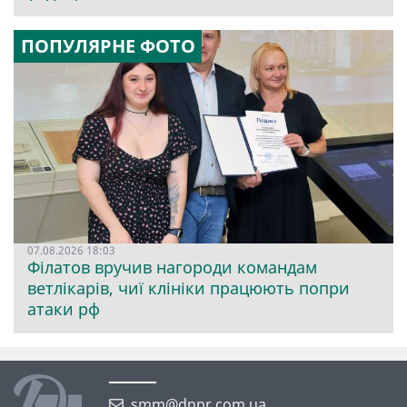
ПОПУЛЯРНЕ ФОТО
07.08.2026 18:03
Філатов вручив нагороди командам
ветлікарів, чиї клініки працюють попри
атаки рф
smm@dnpr.com.ua