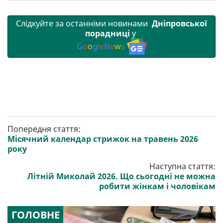
Слідкуйте за останніми новинами
Дніпровської
порадниці
у
G
o
o
g
l
e
N
e
w
s
Попередня стаття:
Місячний календар стрижок на травень 2026
року
Наступна стаття:
Літній Миколай 2026. Що сьогодні не можна
робити жінкам і чоловікам
ГОЛОВНЕ