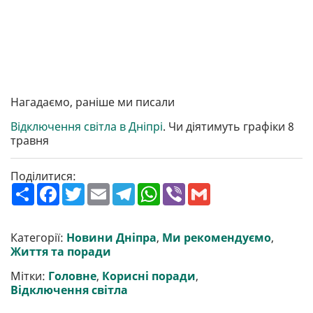
Нагадаємо, раніше ми писали
Відключення світла в Дніпрі
. Чи діятимуть графіки 8
травня
Поділитися:
П
F
T
E
T
W
V
G
о
a
w
m
e
h
i
m
ш
c
i
a
l
a
b
a
и
e
t
i
e
t
e
i
р
b
t
l
g
s
r
l
Категорії:
Новини Дніпра
,
Ми рекомендуємо
,
и
o
e
r
A
Життя та поради
т
o
r
a
p
и
k
m
p
Мітки:
Головне
,
Корисні поради
,
Відключення світла