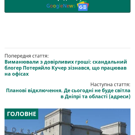
G
o
o
g
l
e
N
e
w
s
Попередня стаття:
Виманювали з довірливих гроші: скандальний
блогер Потеряйло Кучер зізнався, що працював
на офісах
Наступна стаття:
Планові відключення. Де сьогодні не буде світла
в Дніпрі та області (адреси)
ГОЛОВНЕ