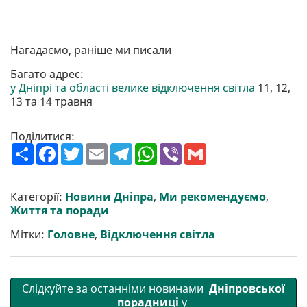
Нагадаємо, раніше ми писали
Багато адрес:
у Дніпрі та області велике відключення світла
11, 12,
13 та 14 травня
Поділитися:
П
F
T
E
T
W
V
G
о
a
w
m
e
h
i
m
ш
c
i
a
l
a
b
a
и
e
t
i
e
t
e
i
р
b
t
l
g
s
r
l
Категорії:
Новини Дніпра
,
Ми рекомендуємо
,
и
o
e
r
A
Життя та поради
т
o
r
a
p
и
k
m
p
Мітки:
Головне
,
Відключення світла
Слідкуйте за останніми новинами
Дніпровської
порадниці
у