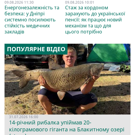
09.08.2026 11:30
09.08.2026 10:01
Енергонезалежність та
Стаж за кордоном
безпека: у Дніпрі
зарахують до української
системно посилюють
пенсії: як працює новий
стійкість медичних
механізм та що для
закладів
цього потрібно
ПОПУЛЯРНЕ ВІДЕО
31.07.2026 16:00
14-річний рибалка упіймав 20-
кілограмового гіганта на Блакитному озері