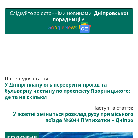
Слідкуйте за останніми новинами
Дніпровської
порадниці
у
G
o
o
g
l
e
N
e
w
s
Попередня стаття:
У Дніпрі планують перекрити проїзд та
бульварну частину по проспекту Яворницького:
де та на скільки
Наступна стаття:
У жовтні зміниться розклад руху приміського
поїзда №6044 П'ятихатки – Дніпро
ГОЛОВНЕ