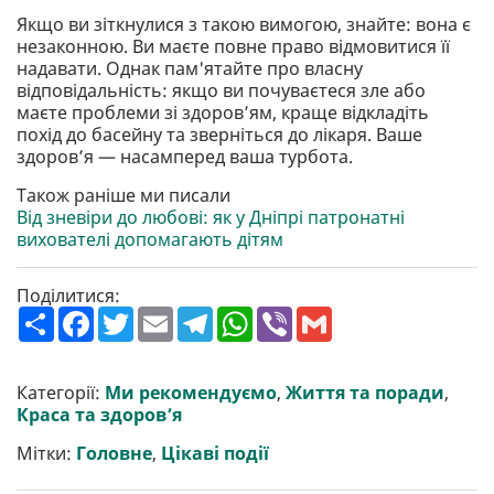
Якщо ви зіткнулися з такою вимогою, знайте: вона є
незаконною. Ви маєте повне право відмовитися її
надавати. Однак пам'ятайте про власну
відповідальність: якщо ви почуваєтеся зле або
маєте проблеми зі здоров’ям, краще відкладіть
похід до басейну та зверніться до лікаря. Ваше
здоров’я — насамперед ваша турбота.
Також раніше ми писали
Від зневіри до любові: як у Дніпрі патронатні
вихователі допомагають дітям
Поділитися:
П
F
T
E
T
W
V
G
о
a
w
m
e
h
i
m
ш
c
i
a
l
a
b
a
и
e
t
i
e
t
e
i
р
b
t
l
g
s
r
l
Категорії:
Ми рекомендуємо
,
Життя та поради
,
и
o
e
r
A
Краса та здоров’я
т
o
r
a
p
и
k
m
p
Мітки:
Головне
,
Цікаві події