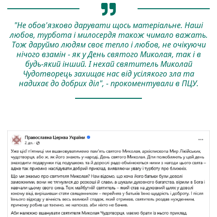
"Не обов'язково дарувати щось матеріальне. Наші
любов, турбота і милосердя також чимало важать.
Тож даруймо людям своє тепло і любов, не очікуючи
нічого взамін - як у День святого Миколая, так і в
будь-який інший. І нехай святитель Миколай
Чудотворець захищає нас від усілякого зла та
надихає до добрих діл", - прокоментували в ПЦУ.