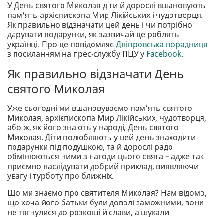
У День святого Миколая діти й дорослі вшановують
пам'ять архієпископа Мир Лікійських і чудотворця.
Як правильно відзначати цей день і чи потрібно
дарувати подарунки, як зазвичай це роблять
українці. Про це повідомляє
Дніпровська порадниця
з посиланням на прес-службу ПЦУ у
Facebook
.
Як правильно відзначати День
святого Миколая
Уже сьогодні ми вшановуваємо памʼять святого
Миколая, архієпископа Мир Лікійських, чудотворця,
або ж, як його знають у народі, День святого
Миколая. Діти полюбляють у цей день знаходити
подарунки під подушкою, та й дорослі радо
обмінюються ними з нагоди цього свята – адже так
приємно наслідувати добрий приклад, виявляючи
увагу і турботу про ближніх.
Що ми знаємо про святителя Миколая? Нам відомо,
що хоча його батьки були доволі заможними, вони
не тягнулися до розкоші й слави, а шукали