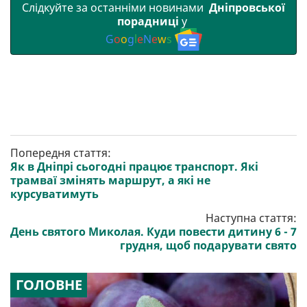
Слідкуйте за останніми новинами
Дніпровської
порадниці
у
G
o
o
g
l
e
N
e
w
s
Попередня стаття:
Як в Дніпрі сьогодні працює транспорт. Які
трамваї змінять маршрут, а які не
курсуватимуть
Наступна стаття:
День святого Миколая. Куди повести дитину 6 - 7
грудня, щоб подарувати свято
ГОЛОВНЕ