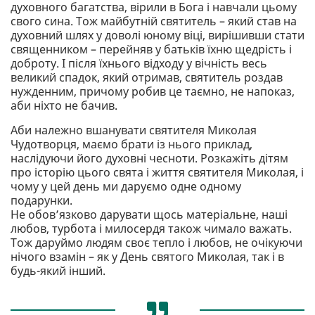
духовного багатства, вірили в Бога і навчали цьому
свого сина. Тож майбутній святитель – який став на
духовний шлях у доволі юному віці, вирішивши стати
священником – перейняв у батьків їхню щедрість і
доброту. І після їхнього відходу у вічність весь
великий спадок, який отримав, святитель роздав
нужденним, причому робив це таємно, не напоказ,
аби ніхто не бачив.
Аби належно вшанувати святителя Миколая
Чудотворця, маємо брати із нього приклад,
наслідуючи його духовні чесноти. Розкажіть дітям
про історію цього свята і життя святителя Миколая, і
чому у цей день ми даруємо одне одному
подарунки.
Не обов’язково дарувати щось матеріальне, наші
любов, турбота і милосердя також чимало важать.
Тож даруймо людям своє тепло і любов, не очікуючи
нічого взамін – як у День святого Миколая, так і в
будь-який інший.