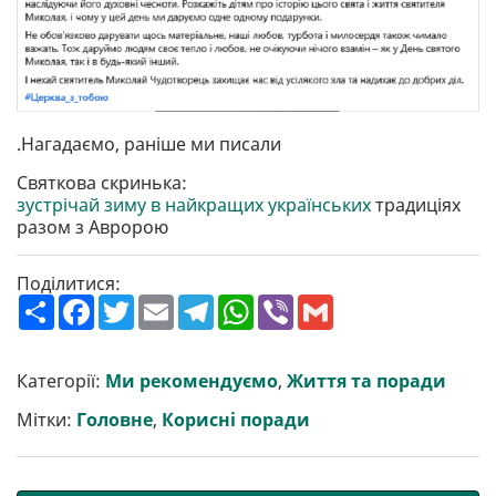
.Нагадаємо, раніше ми писали
Святкова скринька:
зустрічай зиму в найкращих українських
традиціях
разом з Авророю
Поділитися:
П
F
T
E
T
W
V
G
о
a
w
m
e
h
i
m
ш
c
i
a
l
a
b
a
и
e
t
i
e
t
e
i
р
b
t
l
g
s
r
l
Категорії:
Ми рекомендуємо
,
Життя та поради
и
o
e
r
A
т
o
r
a
p
Мітки:
Головне
,
Корисні поради
и
k
m
p