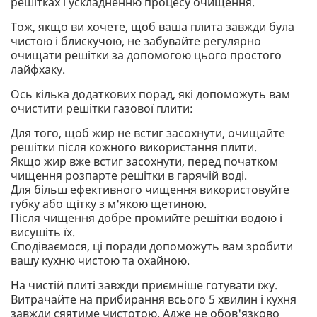
решітках і ускладненню процесу очищення.
Тож, якщо ви хочете, щоб ваша плита завжди була
чистою і блискучою, не забувайте регулярно
очищати решітки за допомогою цього простого
лайфхаку.
Ось кілька додаткових порад, які допоможуть вам
очистити решітки газової плити:
Для того, щоб жир не встиг засохнути, очищайте
решітки після кожного використання плити.
Якщо жир вже встиг засохнути, перед початком
чищення розпарте решітки в гарячій воді.
Для більш ефективного чищення використовуйте
губку або щітку з м'якою щетиною.
Після чищення добре промийте решітки водою і
висушіть їх.
Сподіваємося, ці поради допоможуть вам зробити
вашу кухню чистою та охайною.
На чистій плиті завжди приємніше готувати їжу.
Витрачайте на прибирання всього 5 хвилин і кухня
завжди сяятиме чистотою. Адже не обов'язково