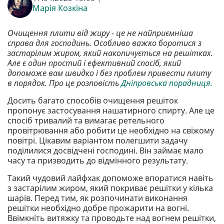
Марія Козкіна
Очищення плити від жиру - це не найприємніша
справа для господинь. Особливо важко боротися з
застарілим жиром, який накопичується на решітках.
Але є один простий і ефективний спосіб, який
допоможе вам швидко і без проблем привести плиту
в порядок. Про це розповість
Дніпровська порадниця.
Досить багато способів очищення решіток
пропонує застосування нашатирного спирту. Але це
спосіб тривалий та вимагає ретельного
провітрювання або робити це необхідно на свіжому
повітрі. Цікавим варіантом полегшити задачу
поділилися досвідчені господині. Він займає мало
часу та призводить до відмінного результату.
Такий чудовий лайфхак допоможе впоратися навіть
з застарілим жиром, який покриває решітки у кілька
шарів. Перед тим, як розпочинати виконання
решітки необхідно добре прожарити на вогні.
Ввімкніть витяжку та проводьте над вогнем решітки,