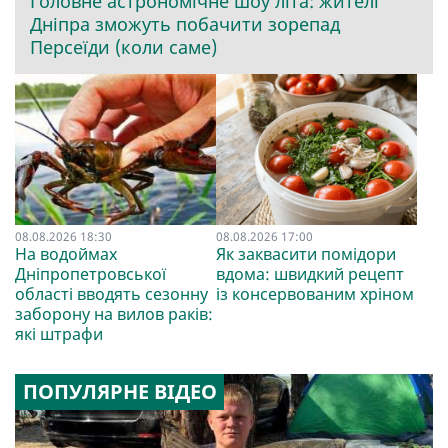
Головне астрономічне шоу літа: жителі
Дніпра зможуть побачити зорепад
Персеїди (коли саме)
08.08.2026 18:30
08.08.2026 17:00
На водоймах
Як заквасити помідори
Дніпропетровської
вдома: швидкий рецепт
області вводять сезонну
із консервованим хріном
заборону на вилов раків:
які штрафи
ПОПУЛЯРНЕ ВІДЕО