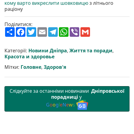
кому варто викреслити шовковицю
з літнього
раціону
Поділитися:
П
F
T
E
T
W
V
G
о
a
w
m
e
h
i
m
ш
c
i
a
l
a
b
a
и
e
t
i
e
t
e
i
р
b
t
l
g
s
r
l
Категорії:
Новини Дніпра
,
Життя та поради
,
и
o
e
r
A
Красота и здоровье
т
o
r
a
p
и
k
m
p
Мітки:
Головне
,
Здоров'я
Слідкуйте за останніми новинами
Дніпровської
порадниці
у
G
o
o
g
l
e
N
e
w
s