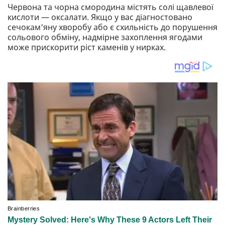
Червона та чорна смородина містять солі щавлевої
кислоти — оксалати. Якщо у вас діагностовано
сечокам'яну хворобу або є схильність до порушення
сольового обміну, надмірне захоплення ягодами
може прискорити ріст каменів у нирках.