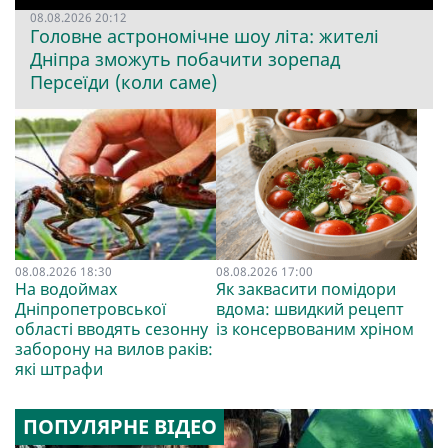
08.08.2026 20:12
Головне астрономічне шоу літа: жителі
Дніпра зможуть побачити зорепад
Персеїди (коли саме)
08.08.2026 18:30
08.08.2026 17:00
На водоймах
Як заквасити помідори
Дніпропетровської
вдома: швидкий рецепт
області вводять сезонну
із консервованим хріном
заборону на вилов раків:
які штрафи
ПОПУЛЯРНЕ ВІДЕО