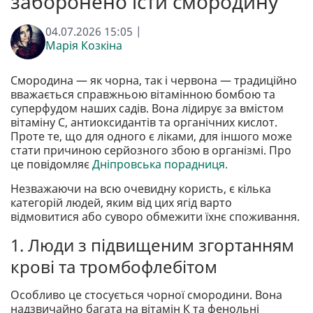
заборонено їсти смородину
04.07.2026 15:05 |
Марія Козкіна
Смородина — як чорна, так і червона — традиційно
вважається справжньою вітамінною бомбою та
суперфудом наших садів. Вона лідирує за вмістом
вітаміну C, антиоксидантів та органічних кислот.
Проте те, що для одного є ліками, для іншого може
стати причиною серйозного збою в організмі. Про
це повідомляє
Дніпровська порадниця.
Незважаючи на всю очевидну користь, є кілька
категорій людей, яким від цих ягід варто
відмовитися або суворо обмежити їхнє споживання.
1. Люди з підвищеним згортанням
крові та тромбофлебітом
Особливо це стосується чорної смородини. Вона
надзвичайно багата на вітамін К та фенольні