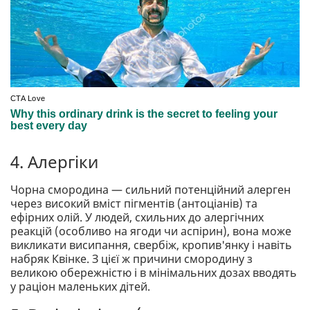
4. Алергіки
Чорна смородина — сильний потенційний алерген
через високий вміст пігментів (антоціанів) та
ефірних олій. У людей, схильних до алергічних
реакцій (особливо на ягоди чи аспірин), вона може
викликати висипання, свербіж, кропив'янку і навіть
набряк Квінке. З цієї ж причини смородину з
великою обережністю і в мінімальних дозах вводять
у раціон маленьких дітей.