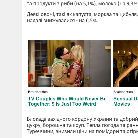
та продукти з риби (на 5,1%), молоко (на 9,3%)
Деякі овочі, такі як капуста, морква та цибул
надалі знижувалися - на 6,5%.
Блокада західного кордону України та добр
цукру, борошна та круп. Тепла погода та ран
Туреччини, знизили ціни на помідори та огірк