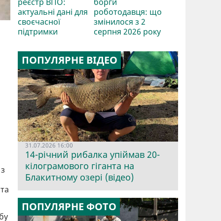
реєстр ВПО:
борги
актуальні дані для
роботодавця: що
своєчасної
змінилося з 2
підтримки
серпня 2026 року
ПОПУЛЯРНЕ ВІДЕО
31.07.2026 16:00
14-річний рибалка упіймав 20-
кілограмового гіганта на
 з
Блакитному озері (відео)
 та
ПОПУЛЯРНЕ ФОТО
бу