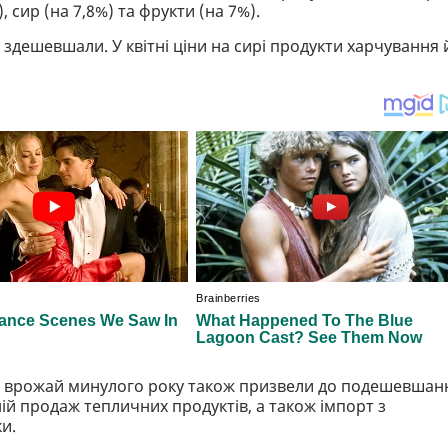
, сир (на 7,8%) та фрукти (на 7%).
я, здешевшали. У квітні ціни на сирі продукти харчування 
ий врожай минулого року також призвели до подешевшан
ній продаж тепличних продуктів, а також імпорт з
и.