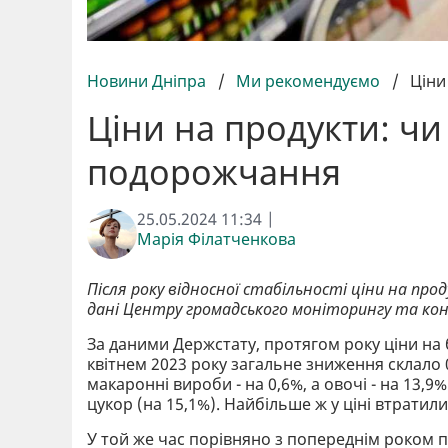
Новини Дніпра
/
Ми рекомендуємо
/
Ціни
Ціни на продукти: чи
подорожчання
25.05.2024 11:34 |
Марія Філатченкова
Після року відносної стабільності ціни на про
дані Центру громадського моніторингу та ко
За даними Держстату, протягом року ціни на б
квітнем 2023 року загальне зниження склало 0
макаронні вироби - на 0,6%, а овочі - на 13,
цукор (на 15,1%). Найбільше ж у ціні втратили
У той же час порівняно з попереднім роком п