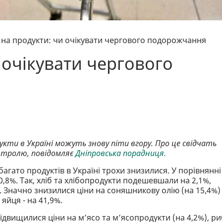
 на продукти: чи очікувати чергового подорожчання
 очікувати чергового
дукти в Україні можуть знову піти вгору. Про це свідчать
нтролю, повідомляє
Дніпровська порадниця.
агато продуктів в Україні трохи знизилися. У порівнянні
,8%. Так, хліб та хлібопродукти подешевшали на 2,1%,
9%. Значно знизилися ціни на соняшникову олію (на 15,4%)
 яйця - на 41,9%.
ідвищилися ціни на м’ясо та м’ясопродукти (на 4,2%), ри