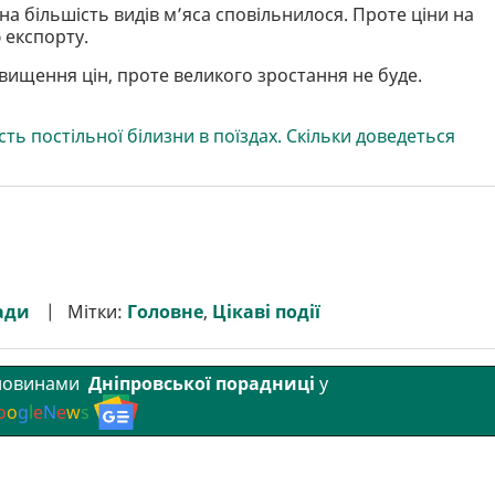
на більшість видів м’яса сповільнилося. Проте ціни на
 експорту.
вищення цін, проте великого зростання не буде.
сть постільної білизни в поїздах. Скільки доведеться
ади
Мітки:
Головне
,
Цікаві події
 новинами
Дніпровської порадниці
у
o
o
g
l
e
N
e
w
s