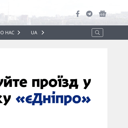
О НАС
UA
ПРО НАС
РЕКЛАМА
ПОЛІТИКА КОНФІДЕНЦІЙНОСТІ