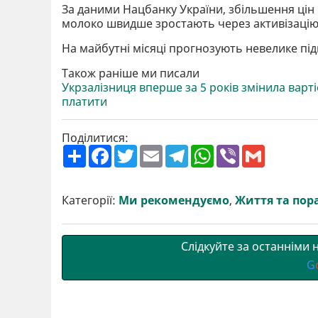
За даними Нацбанку України, збільшення цін 
молоко швидше зростають через активізацію
На майбутні місяці прогнозують невелике під
Також раніше ми писали
Укрзалізниця вперше за 5 років змінила варті
платити
Поділитися:
П
F
T
E
T
W
V
G
о
a
w
m
e
h
i
m
ш
c
i
a
l
a
b
a
и
e
t
i
e
t
e
i
р
b
t
l
g
s
r
l
Категорії:
Ми рекомендуємо
,
Життя та пор
и
o
e
r
A
т
o
r
a
p
и
k
m
p
Слідкуйте за останніми
G