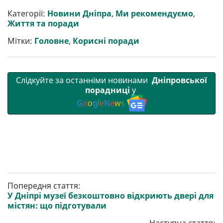
и
e
t
i
e
t
e
i
р
b
t
l
g
s
r
l
Категорії:
Новини Дніпра
,
Ми рекомендуємо
,
и
o
e
r
A
Життя та поради
т
o
r
a
p
и
k
m
p
Мітки:
Головне
,
Корисні поради
Слідкуйте за останніми новинами
Дніпровської
порадниці
у
G
o
o
g
l
e
N
e
w
s
Попередня стаття:
У Дніпрі музеї безкоштовно відкриють двері для
містян: що підготували