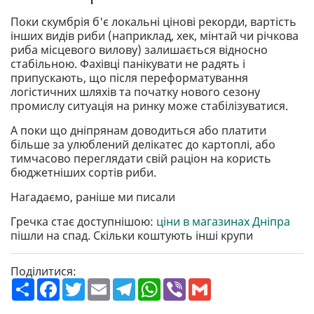
Поки скумбрія б'є локальні цінові рекорди, вартість
інших видів риби (наприклад, хек, мінтай чи річкова
риба місцевого вилову) залишається відносно
стабільною. Фахівці панікувати не радять і
припускають, що після переформатування
логістичних шляхів та початку нового сезону
промислу ситуація на ринку може стабілізуватися.
А поки що дніпрянам доводиться або платити
більше за улюблений делікатес до картоплі, або
тимчасово переглядати свій раціон на користь
бюджетніших сортів риби.
Нагадаємо, раніше ми писали
Гречка стає доступнішою:
ціни в магазинах Дніпра
пішли на спад. Скільки коштують інші крупи
Поділитися:
П
F
T
E
T
W
V
G
о
a
w
m
e
h
i
m
ш
c
i
a
l
a
b
a