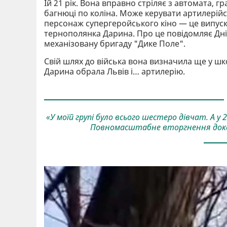
Їй 21 рік. Вона вправно стріляє з автомата, г
багнюці по коліна. Може керувати артилерійсь
персонаж супергеройського кіно — це випускн
тернополянка Дарина. Про це повідомляє Дн
механізовану бригаду "Дике Поле".
Свій шлях до війська вона визначила ще у шк
Дарина обрала Львів і… артилерію.
«У моїй групі було всього шестеро дівчат. А у 
Повномасштабне вторгнення доко