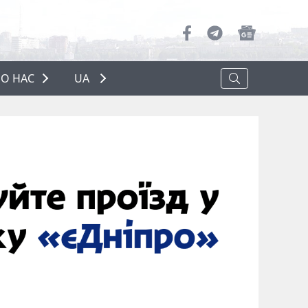
О НАС
UA
ПРО НАС
РЕКЛАМА
ПОЛІТИКА КОНФІДЕНЦІЙНОСТІ