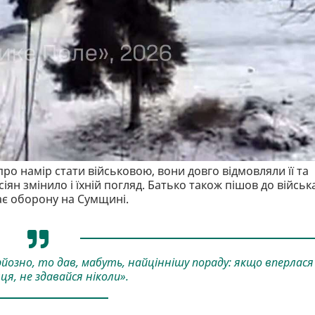
ро намір стати військовою, вони довго відмовляли її та
іян змінило і їхній погляд. Батько також пішов до військ
ає оборону на Сумщині.
йозно, то дав, мабуть, найціннішу пораду: якщо вперлас
нця, не здавайся ніколи».