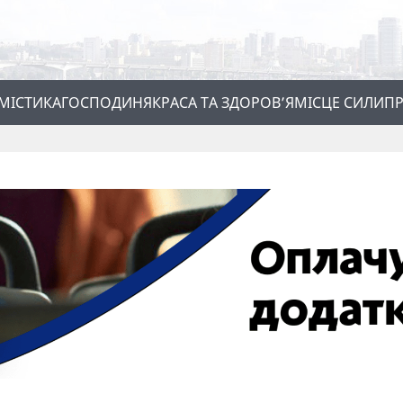
МІСТИКА
ГОСПОДИНЯ
КРАСА ТА ЗДОРОВ’Я
МІСЦЕ СИЛИ
ПР