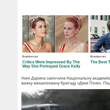
Нині Дарина закінчила Національну академію 
важку механізовану бригаду «Дике Поле». Піш