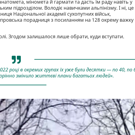
ранатомета, міномета й гармати та дасть їм раду навіть у
ким підрозділом. Володіє навичками альпінізму. І ні, це
иця Національної академії сухопутних військ,
іпровська порадниця з посиланням на 128 окрему важку
олі. Згодом залишалося лише обрати, куди вступати.
2022 році в окремих групах їх уже були десятки — по 40, по 
рінно змінило життєві плани багатьох людей».