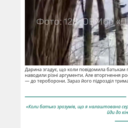
Дарина згадує, що коли повідомила батькам п
наводили різні аргументи. Але вторгнення рос
— до тероборони. Зараз його підрозділ трим
«Коли батько зрозумів, що я налаштована сер
йди до кі