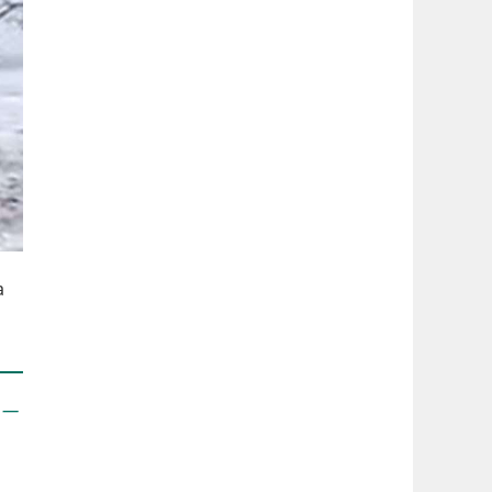
а
я —