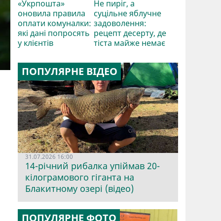
«Укрпошта»
Не пиріг, а
оновила правила
суцільне яблучне
оплати комуналки:
задоволення:
які дані попросять
рецепт десерту, де
у клієнтів
тіста майже немає
ПОПУЛЯРНЕ ВІДЕО
31.07.2026 16:00
14-річний рибалка упіймав 20-
кілограмового гіганта на
Блакитному озері (відео)
ПОПУЛЯРНЕ ФОТО