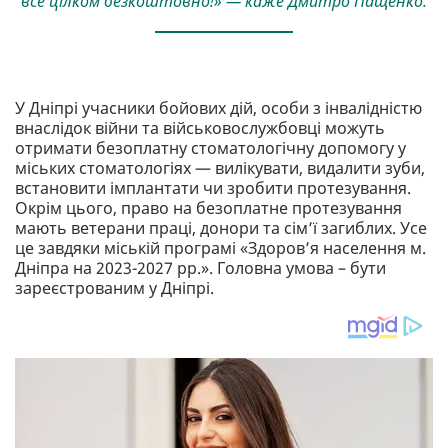
все цілком безкоштовно!» — каже Дмитро Пащенко.
У Дніпрі учасники бойових дій, особи з інвалідністю
внаслідок війни та військовослужбовці можуть
отримати безоплатну стоматологічну допомогу у
міських стоматологіях — вилікувати, видалити зуби,
встановити імплантати чи зробити протезування.
Окрім цього, право на безоплатне протезування
мають ветерани праці, донори та сім’ї загиблих. Усе
це завдяки міській програмі «Здоров’я населення м.
Дніпра на 2023-2027 рр.». Головна умова – бути
зареєстрованим у Дніпрі.