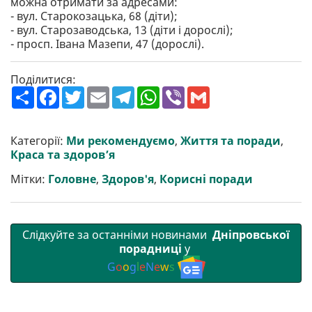
можна отримати за адресами:
- вул. Старокозацька, 68 (діти);
- вул. Старозаводська, 13 (діти і дорослі);
- просп. Івана Мазепи, 47 (дорослі).
Поділитися:
П
F
T
E
T
W
V
G
о
a
w
m
e
h
i
m
ш
c
i
a
l
a
b
a
и
e
t
i
e
t
e
i
р
b
t
l
g
s
r
l
Категорії:
Ми рекомендуємо
,
Життя та поради
,
и
o
e
r
A
Краса та здоров’я
т
o
r
a
p
и
k
m
p
Мітки:
Головне
,
Здоров'я
,
Корисні поради
Слідкуйте за останніми новинами
Дніпровської
порадниці
у
G
o
o
g
l
e
N
e
w
s