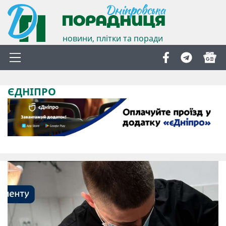
новини, плітки та поради
ЄДНІПРО