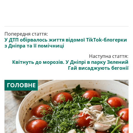
Попередня стаття:
У ДТП обірвалось життя відомої TikTok-блогерки
з Дніпра та її помічниці
Наступна стаття:
Квітнуть до морозів. У Дніпрі в парку Зелений
Гай висаджують бегонії
ГОЛОВНЕ