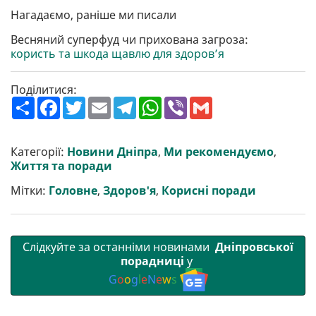
Нагадаємо, раніше ми писали
Весняний суперфуд чи прихована загроза:
користь та шкода щавлю для здоров’я
Поділитися:
П
F
T
E
T
W
V
G
о
a
w
m
e
h
i
m
ш
c
i
a
l
a
b
a
и
e
t
i
e
t
e
i
р
b
t
l
g
s
r
l
Категорії:
Новини Дніпра
,
Ми рекомендуємо
,
и
o
e
r
A
Життя та поради
т
o
r
a
p
и
k
m
p
Мітки:
Головне
,
Здоров'я
,
Корисні поради
Слідкуйте за останніми новинами
Дніпровської
порадниці
у
G
o
o
g
l
e
N
e
w
s