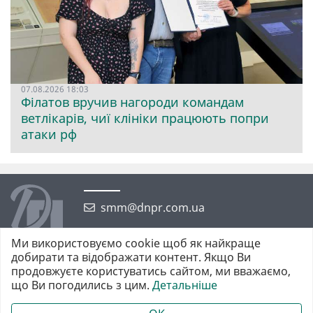
07.08.2026 18:03
Філатов вручив нагороди командам
ветлікарів, чиї клініки працюють попри
атаки рф
smm@dnpr.com.ua
Ми використовуємо cookie щоб як найкраще
добирати та відображати контент. Якщо Ви
продовжуєте користуватись сайтом, ми вважаємо,
що Ви погодились з цим.
Детальніше
©2026 https://dnpr.com.ua Дніпровська порадниця
Всі права захищені. При повному або частковому використанні