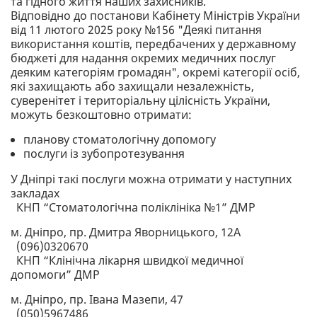
та гідного життя наших захисників.
Відповідно до постанови Кабінету Міністрів України
від 11 лютого 2025 року №156 "Деякі питання
використання коштів, передбачених у державному
бюджеті для надання окремих медичних послуг
деяким категоріям громадян", окремі категорії осіб,
які захищають або захищали незалежність,
суверенітет і територіальну цілісність України,
можуть безкоштовно отримати:
планову стоматологічну допомогу
послуги із зубопротезування
У Дніпрі такі послуги можна отримати у наступних
закладах
КНП “Стоматологічна поліклініка №1” ДМР
м. Дніпро, пр. Дмитра Яворницького, 12А
(096)0320670
КНП “Клінічна лікарня швидкої медичної
допомоги” ДМР
м. Дніпро, пр. Івана Мазепи, 47
(050)5967486