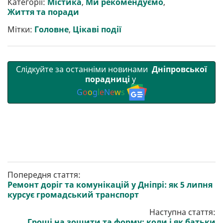
Категорії:
Містика
,
Ми рекомендуємо
,
Життя та поради
Мітки:
Головне
,
Цікаві події
Слідкуйте за останніми новинами
Дніпровської
порадниці
у
G
o
o
g
l
e
N
e
w
s
Попередня стаття:
Ремонт доріг та комунікацій у Дніпрі: як 5 липня
курсує громадський транспорт
Наступна стаття:
Гроші на зошити та форму: коли і як батьки