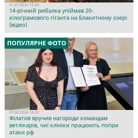
31.07.2026 16:00
14-річний рибалка упіймав 20-
кілограмового гіганта на Блакитному озері
(відео)
ПОПУЛЯРНЕ ФОТО
07.08.2026 18:03
Філатов вручив нагороди командам
ветлікарів, чиї клініки працюють попри
атаки рф