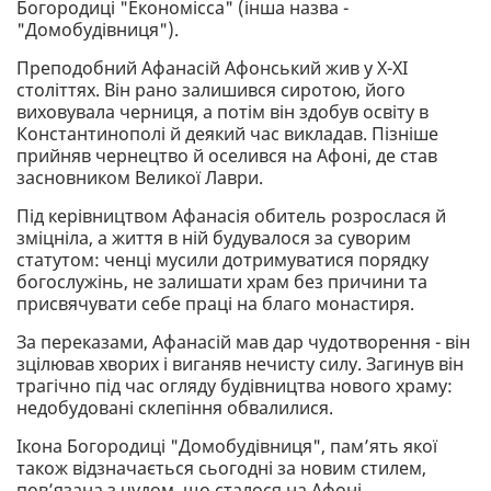
Богородиці "Економісса" (інша назва -
"Домобудівниця").
Преподобний Афанасій Афонський жив у X-XI
століттях. Він рано залишився сиротою, його
виховувала черниця, а потім він здобув освіту в
Константинополі й деякий час викладав. Пізніше
прийняв чернецтво й оселився на Афоні, де став
засновником Великої Лаври.
Під керівництвом Афанасія обитель розрослася й
зміцніла, а життя в ній будувалося за суворим
статутом: ченці мусили дотримуватися порядку
богослужінь, не залишати храм без причини та
присвячувати себе праці на благо монастиря.
За переказами, Афанасій мав дар чудотворення - він
зцілював хворих і виганяв нечисту силу. Загинув він
трагічно під час огляду будівництва нового храму:
недобудовані склепіння обвалилися.
Ікона Богородиці "Домобудівниця", пам’ять якої
також відзначається сьогодні за новим стилем,
пов’язана з чудом, що сталося на Афоні.