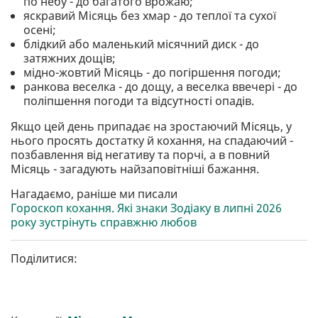
по небу - до багатого врожаю;
яскравий Місяць без хмар - до теплої та сухої
осені;
блідкий або маленький місячний диск - до
затяжних дощів;
мідно-жовтий Місяць - до погіршення погоди;
ранкова веселка - до дощу, а веселка ввечері - до
поліпшення погоди та відсутності опадів.
Якщо цей день припадає на зростаючий Місяць, у
нього просять достатку й кохання, на спадаючий -
позбавлення від негативу та порчі, а в повний
Місяць - загадують найзаповітніші бажання.
Нагадаємо, раніше ми писали
Гороскоп кохання. Які знаки Зодіаку в липні 2026
року зустрінуть справжню любов
Поділитися: