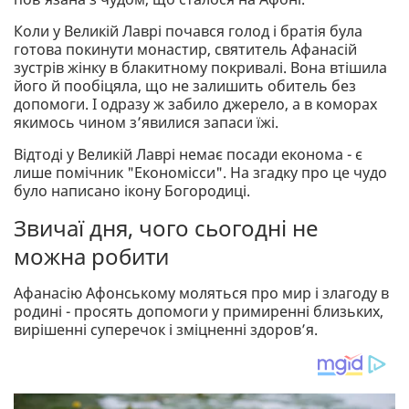
Коли у Великій Лаврі почався голод і братія була
готова покинути монастир, святитель Афанасій
зустрів жінку в блакитному покривалі. Вона втішила
його й пообіцяла, що не залишить обитель без
допомоги. І одразу ж забило джерело, а в коморах
якимось чином з’явилися запаси їжі.
Відтоді у Великій Лаврі немає посади економа - є
лише помічник "Економісси". На згадку про це чудо
було написано ікону Богородиці.
Звичаї дня, чого сьогодні не
можна робити
Афанасію Афонському моляться про мир і злагоду в
родині - просять допомоги у примиренні близьких,
вирішенні суперечок і зміцненні здоров’я.