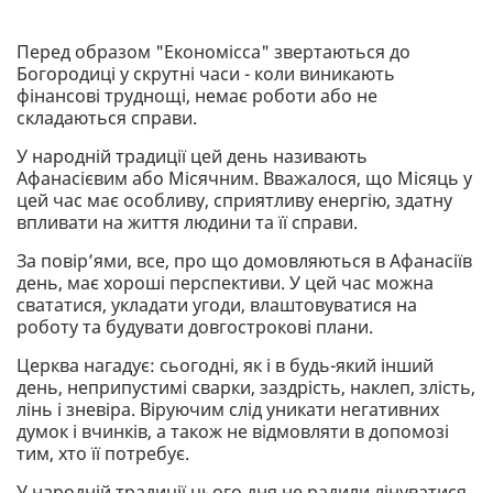
Перед образом "Економісса" звертаються до
Богородиці у скрутні часи - коли виникають
фінансові труднощі, немає роботи або не
складаються справи.
У народній традиції цей день називають
Афанасієвим або Місячним. Вважалося, що Місяць у
цей час має особливу, сприятливу енергію, здатну
впливати на життя людини та її справи.
За повір’ями, все, про що домовляються в Афанасіїв
день, має хороші перспективи. У цей час можна
свататися, укладати угоди, влаштовуватися на
роботу та будувати довгострокові плани.
Церква нагадує: сьогодні, як і в будь-який інший
день, неприпустимі сварки, заздрість, наклеп, злість,
лінь і зневіра. Віруючим слід уникати негативних
думок і вчинків, а також не відмовляти в допомозі
тим, хто її потребує.
У народній традиції цього дня не радили лінуватися