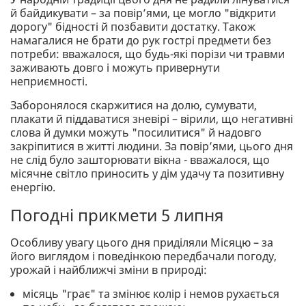
й байдикувати – за повір’ями, це могло "відкрити
дорогу" бідності й позбавити достатку. Також
намагалися не брати до рук гострі предмети без
потреби: вважалося, що будь-які порізи чи травми
заживають довго і можуть привернути
неприємності.
Заборонялося скаржитися на долю, сумувати,
плакати й піддаватися зневірі – вірили, що негативні
слова й думки можуть "посилитися" й надовго
закріпитися в житті людини. За повір’ями, цього дня
не слід було зашторювати вікна - вважалося, що
місячне світло приносить у дім удачу та позитивну
енергію.
Погодні прикмети 5 липня
Особливу увагу цього дня приділяли Місяцю – за
його виглядом і поведінкою передбачали погоду,
урожай і найближчі зміни в природі:
місяць "грає" та змінює колір і немов рухається