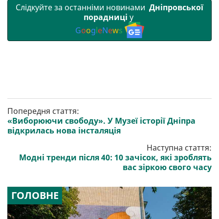
Слідкуйте за останніми новинами
Дніпровської
порадниці
у
G
o
o
g
l
e
N
e
w
s
Попередня стаття:
«Виборюючи свободу». У Музеї історії Дніпра
відкрилась нова інсталяція
Наступна стаття:
Модні тренди після 40: 10 зачісок, які зроблять
вас зіркою свого часу
ГОЛОВНЕ