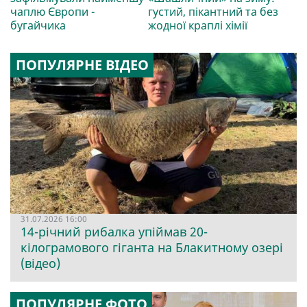
чаплю Європи -
густий, пікантний та без
бугайчика
жодної краплі хімії
ПОПУЛЯРНЕ ВІДЕО
31.07.2026 16:00
14-річний рибалка упіймав 20-
кілограмового гіганта на Блакитному озері
(відео)
ПОПУЛЯРНЕ ФОТО