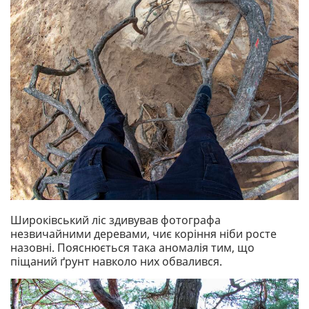
Широківський ліс здивував фотографа
незвичайними деревами, чиє коріння ніби росте
назовні. Пояснюється така аномалія тим, що
піщаний ґрунт навколо них обвалився.