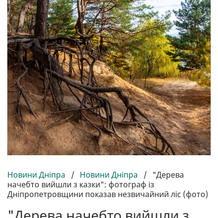
Новини Дніпра
/
Новини Дніпра
/
"Дерева
начебто вийшли з казки": фотограф із
Дніпропетровщини показав незвичайний ліс (фото)
"Дерева начебто вийшли з