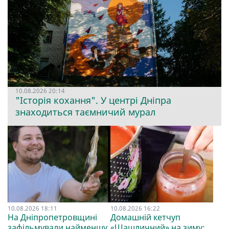
10.08.2026 20:14
"Історія кохання". У центрі Дніпра
знаходиться таємничий мурал
10.08.2026 18:11
10.08.2026 16:22
На Дніпропетровщині
Домашній кетчуп
зафільмували найменшу
«Шашличний» на зиму: