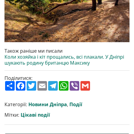
Також раніше ми писали
Коли хозяйка і кіт прощались, всі плакали. У Дніпрі
шукають родину британцю Максику
Поділитися:
П
F
T
E
T
W
V
G
о
a
w
m
e
h
i
m
ш
c
i
a
l
a
b
a
и
e
t
i
e
t
e
i
р
b
t
l
g
s
r
l
Категорії:
Новини Дніпра
,
Події
и
o
e
r
A
т
o
r
a
p
Мітки:
Цікаві події
и
k
m
p