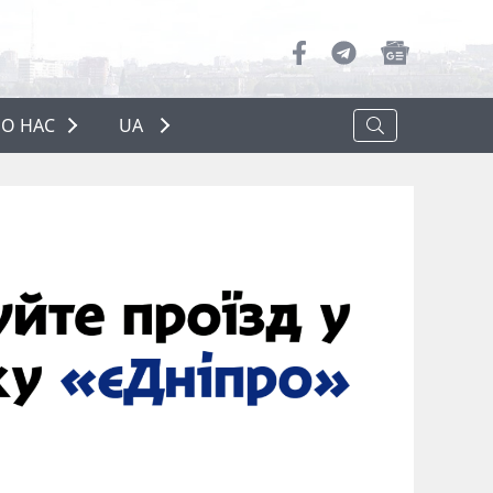
О НАС
UA
ПРО НАС
РЕКЛАМА
ПОЛІТИКА КОНФІДЕНЦІЙНОСТІ