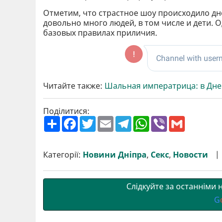
Отметим, что страстное шоу происходило дне
довольно много людей, в том числе и дети.
базовых правилах приличия.
Читайте также:
Шальная императрица: в Дне
Поділитися:
П
F
T
E
T
W
V
G
о
a
w
m
e
h
i
m
ш
c
i
a
l
a
b
a
и
e
t
i
e
t
e
i
р
b
t
l
g
s
r
l
Категорії:
Новини Дніпра
,
Секс
,
Новости
и
o
e
r
A
т
o
r
a
p
и
k
m
p
Слідкуйте за останніми
G