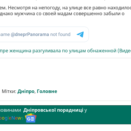
м. Несмотря на непогоду, на улице все равно находило
 Однако мужчина со своей мадам совершенно забыли о
пре женщина разгуливала по улицам обнаженной (Виде
Мітки:
Дніпро
,
Головне
 новинами
Дніпровської порадниці
у
o
o
g
l
e
N
e
w
s