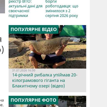
реєстр ВПО:
борги
актуальні дані для
роботодавця: що
своєчасної
змінилося з 2
підтримки
серпня 2026 року
ПОПУЛЯРНЕ ВІДЕО
я
)
31.07.2026 16:00
14-річний рибалка упіймав 20-
кілограмового гіганта на
Блакитному озері (відео)
ПОПУЛЯРНЕ ФОТО
на
ле.