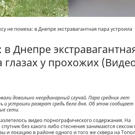
ксу не помеха: в Днепре экстравагантная пара устроила
: в Днепре экстравагантна
 глазах у прохожих (Видео
овали довольно неординарный случай. Пара средних лет
ь и устроили разврат средь бела дня. Об этом сообщает
ные сети.
м разлетелось видео порнографического содержания. На
 спутник без какого либо стеснения занимаются сексом 
зы и локацию в районе одного и того же сквера на Топо