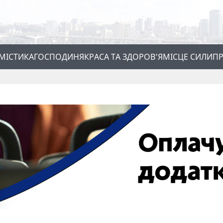
МІСТИКА
ГОСПОДИНЯ
КРАСА ТА ЗДОРОВ’Я
МІСЦЕ СИЛИ
ПР