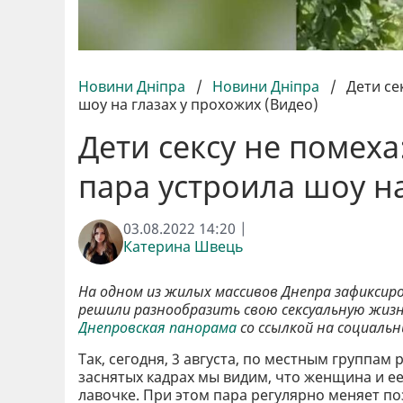
Новини Дніпра
/
Новини Дніпра
/
Дети се
шоу на глазах у прохожих (Видео)
Дети сексу не помеха
пара устроила шоу на
03.08.2022 14:20 |
Катерина Швець
На одном из жилых массивов Днепра зафиксир
решили разнообразить свою сексуальную жизн
Днепровская панорама
со ссылкой на социаль
Так, сегодня, 3 августа, по местным группа
заснятых кадрах мы видим, что женщина и ее
лавочке. При этом пара регулярно меняет по