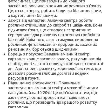
фотосинтез, що призводить до кращого
засвоєння рослиною поживних речовин з ґрунту.
Це, в свою чергу, робить бадилля більш зеленим,
а картоплини - більшими.
Захист від напастей: Аміачна селітра робить
рослини стійкішими до хвороб та шкідників. Вона
підкислює ґрунт, що створює несприятливе
середовище для розвитку патогенних грибків та
бактерій. Крім того, азот стимулює вироблення
рослиною фітоалексинів - природних захисних
речовин, які борються з шкідниками.
Борець з посухою: Завдяки аміачній селітрі
картопля краще засвоює вологу, рятуючи вас від
необхідності частого поливу, особливо в спекотні
дні. Азот сприяє розвитку кореневої системи, що
дозволяє рослині глибше досягати водних
ресурсів в ґрунті.
Підвищення врожайності: Правильне
застосування аміачної селітри може збільшити
ваш урожай на 10-20%! Це пов'язано з тим, що
азот стимулює всі процеси життєдіяльності
рослини, що призводить до кращого розвитку
картоплин.