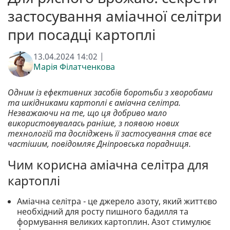
застосування аміачної селітри
при посадці картоплі
13.04.2024 14:02 |
Марія Філатченкова
Одним із ефективних засобів боротьби з хворобами
та шкідниками картоплі є аміачна селітра.
Незважаючи на те, що ця добриво мало
використовувалась раніше, з появою нових
технологій та досліджень її застосування стає все
частішим, повідомляє Дніпровська порадниця.
Чим корисна аміачна селітра для
картоплі
Аміачна селітра - це джерело азоту, який життєво
необхідний для росту пишного бадилля та
формування великих картоплин. Азот стимулює