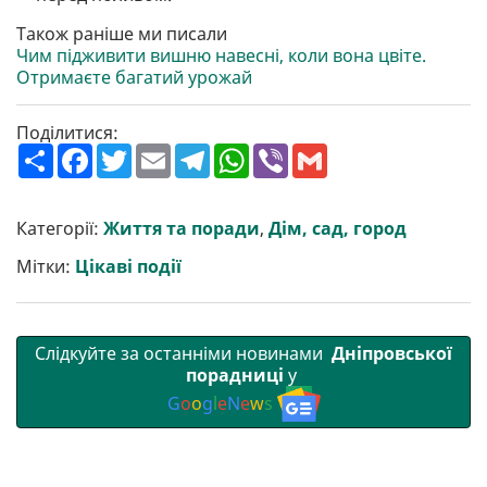
Також раніше ми писали
Чим підживити вишню навесні, коли вона цвіте.
Отримаєте багатий урожай
Поділитися:
П
F
T
E
T
W
V
G
о
a
w
m
e
h
i
m
ш
c
i
a
l
a
b
a
и
e
t
i
e
t
e
i
р
b
t
l
g
s
r
l
Категорії:
Життя та поради
,
Дім, сад, город
и
o
e
r
A
т
o
r
a
p
Мітки:
Цікаві події
и
k
m
p
Слідкуйте за останніми новинами
Дніпровської
порадниці
у
G
o
o
g
l
e
N
e
w
s