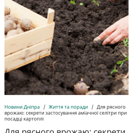
Новини Дніпра
/
Життя та поради
/
Для рясного
врожаю: секрети застосування аміачної селітри при
посадці картоплі
Для рясного врожаю: секрети