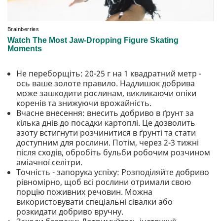
Не переборщіть: 20-25 г на 1 квадратний метр -
ось ваше золоте правило. Надлишок добрива
може зашкодити рослинам, викликаючи опіки
коренів та знижуючи врожайність.
Вчасне внесення: внесить добриво в ґрунт за
кілька днів до посадки картоплі. Це дозволить
азоту встигнути розчинитися в ґрунті та стати
доступним для рослини. Потім, через 2-3 тижні
після сходів, обробіть бульби робочим розчином
аміачної селітри.
Точність - запорука успіху: Розподіляйте добриво
рівномірно, щоб всі рослини отримали свою
порцію поживних речовин. Можна
використовувати спеціальні сівалки або
розкидати добриво вручну.