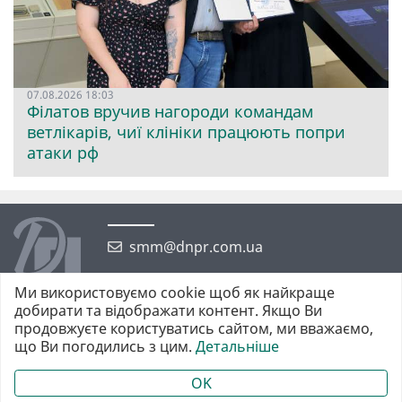
07.08.2026 18:03
Філатов вручив нагороди командам
ветлікарів, чиї клініки працюють попри
атаки рф
smm@dnpr.com.ua
Ми використовуємо cookie щоб як найкраще
добирати та відображати контент. Якщо Ви
продовжуєте користуватись сайтом, ми вважаємо,
що Ви погодились з цим.
Детальніше
©2026 https://dnpr.com.ua Дніпровська порадниця
Всі права захищені. При повному або частковому використанні
OK
матеріалів обов'язкове активне гіперпосилання у першому абзаці.