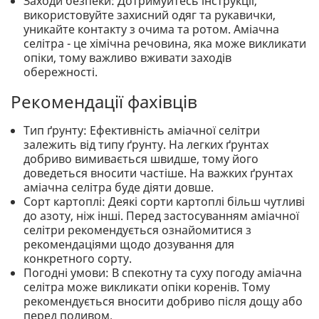
Заходи безпеки: Дотримуйтесь інструкції,
використовуйте захисний одяг та рукавички,
уникайте контакту з очима та ротом. Аміачна
селітра - це хімічна речовина, яка може викликати
опіки, тому важливо вживати заходів
обережності.
Рекомендації фахівців
Тип ґрунту: Ефективність аміачної селітри
залежить від типу ґрунту. На легких ґрунтах
добриво вимивається швидше, тому його
доведеться вносити частіше. На важких ґрунтах
аміачна селітра буде діяти довше.
Сорт картоплі: Деякі сорти картоплі більш чутливі
до азоту, ніж інші. Перед застосуванням аміачної
селітри рекомендується ознайомитися з
рекомендаціями щодо дозування для
конкретного сорту.
Погодні умови: В спекотну та суху погоду аміачна
селітра може викликати опіки коренів. Тому
рекомендується вносити добриво після дощу або
перед поливом.