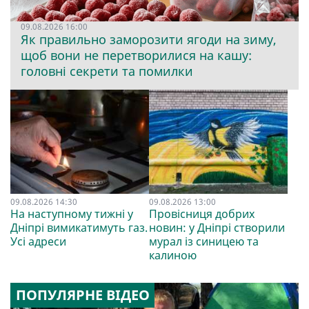
09.08.2026 16:00
Як правильно заморозити ягоди на зиму,
щоб вони не перетворилися на кашу:
головні секрети та помилки
09.08.2026 14:30
09.08.2026 13:00
На наступному тижні у
Провісниця добрих
Дніпрі вимикатимуть газ.
новин: у Дніпрі створили
Усі адреси
мурал із синицею та
калиною
ПОПУЛЯРНЕ ВІДЕО