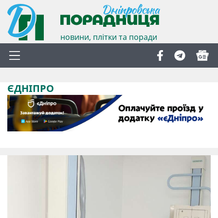
новини, плітки та поради
ЄДНІПРО