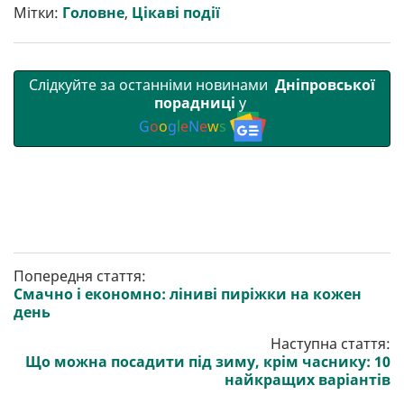
т
o
r
a
p
Мітки:
Головне
,
Цікаві події
и
k
m
p
Слідкуйте за останніми новинами
Дніпровської
порадниці
у
G
o
o
g
l
e
N
e
w
s
Попередня стаття:
Смачно і економно: ліниві пиріжки на кожен
день
Наступна стаття:
Що можна посадити під зиму, крім часнику: 10
найкращих варіантів