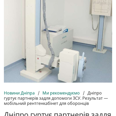
Новини Дніпра
/
Ми рекомендуємо
/
Дніпро
гуртує партнерів задля допомоги ЗСУ. Результат —
мобільний рентгенкабінет для оборонців
Дніпро гуртує партнерів задля