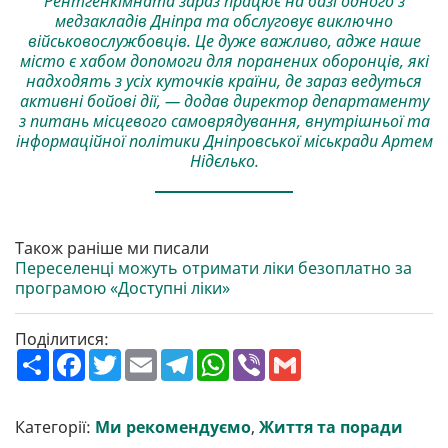
Рентгенкімната зараз працює на базі одного з
медзакладів Дніпра та обслуговує виключно
військовослужбовців. Це дуже важливо, адже наше
місто є хабом допомоги для поранених оборонців, які
надходять з усіх куточків країни, де зараз ведуться
активні бойові дії, — додав директор департаменту
з питань місцевого самоврядування, внутрішньої та
інформаційної політики Дніпровської міськради Артем
Нідєлько.
Також раніше ми писали
Переселенці можуть отримати ліки безоплатно за
програмою «Доступні ліки»
Поділитися:
П
F
T
E
T
W
V
G
о
a
w
m
e
h
i
m
ш
c
i
a
l
a
b
a
и
e
t
i
e
t
e
i
р
b
t
l
g
s
r
l
Категорії:
Ми рекомендуємо
,
Життя та поради
и
o
e
r
A