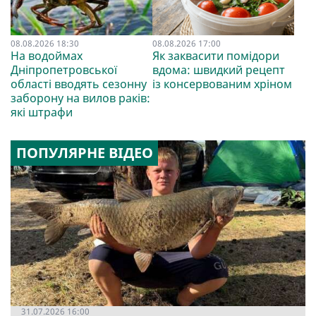
08.08.2026 18:30
08.08.2026 17:00
На водоймах
Як заквасити помідори
Дніпропетровської
вдома: швидкий рецепт
області вводять сезонну
із консервованим хріном
заборону на вилов раків:
які штрафи
ПОПУЛЯРНЕ ВІДЕО
31.07.2026 16:00