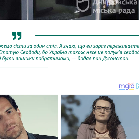
емо сісти за один стіл. Я знаю, що ви зараз переживаєт
ю Статую Свободи, бо Україна також несе це полум'я свобо
 раді бути вашими побратимами, — додав пан Джонстон.