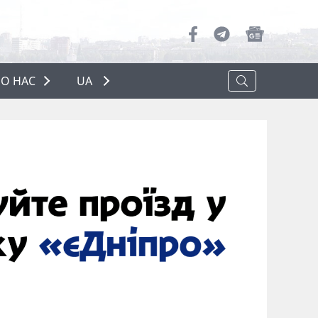
О НАС
UA
ПРО НАС
РЕКЛАМА
ПОЛІТИКА КОНФІДЕНЦІЙНОСТІ