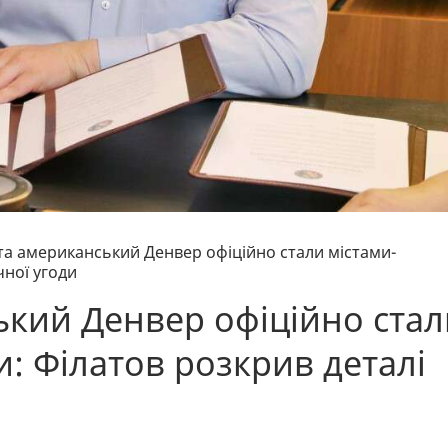
та американський Денвер офіційно стали містами-
чної угоди
ький Денвер офіційно стал
: Філатов розкрив деталі