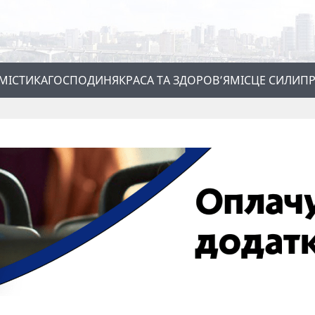
МІСТИКА
ГОСПОДИНЯ
КРАСА ТА ЗДОРОВ’Я
МІСЦЕ СИЛИ
ПР