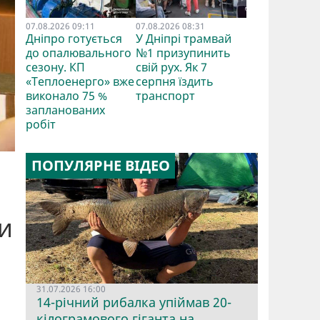
07.08.2026 09:11
07.08.2026 08:31
Дніпро готується
У Дніпрі трамвай
до опалювального
№1 призупинить
сезону. КП
свій рух. Як 7
«Теплоенерго» вже
серпня їздить
виконало 75 %
транспорт
запланованих
робіт
ПОПУЛЯРНЕ ВІДЕО
и
31.07.2026 16:00
14-річний рибалка упіймав 20-
кілограмового гіганта на